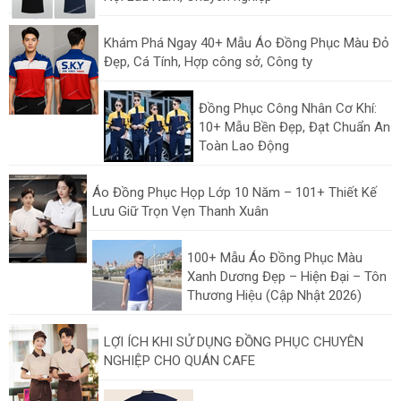
Khám Phá Ngay 40+ Mẫu Áo Đồng Phục Màu Đỏ
Đẹp, Cá Tính, Hợp công sở, Công ty
Đồng Phục Công Nhân Cơ Khí:
10+ Mẫu Bền Đẹp, Đạt Chuẩn An
Toàn Lao Động
Áo Đồng Phục Họp Lớp 10 Năm – 101+ Thiết Kế
Lưu Giữ Trọn Vẹn Thanh Xuân
100+ Mẫu Áo Đồng Phục Màu
Xanh Dương Đẹp – Hiện Đại – Tôn
Thương Hiệu (Cập Nhật 2026)
LỢI ÍCH KHI SỬ DỤNG ĐỒNG PHỤC CHUYÊN
NGHIỆP CHO QUÁN CAFE