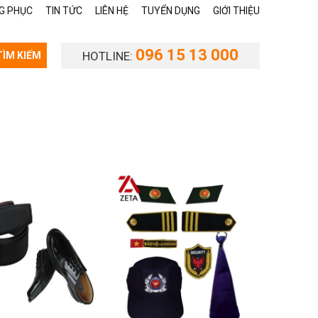
G PHỤC
TIN TỨC
LIÊN HỆ
TUYỂN DỤNG
GIỚI THIỆU
096 15 13 000
HOTLINE:
TÌM KIẾM