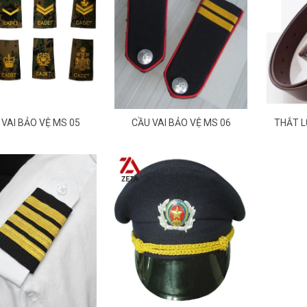
 VAI BẢO VỆ MS 05
CẦU VAI BẢO VỆ MS 06
THẮT L