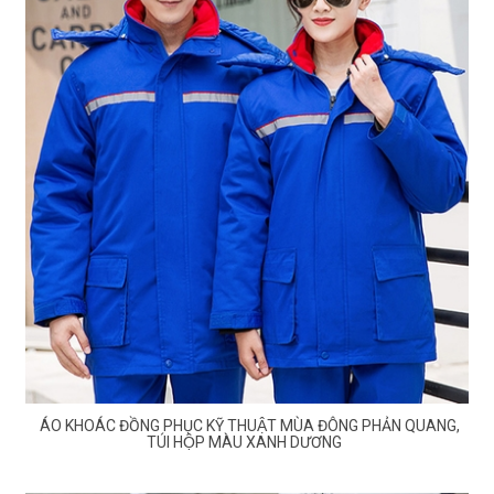
ÁO KHOÁC ĐỒNG PHỤC KỸ THUẬT MÙA ĐÔNG PHẢN QUANG,
TÚI HỘP MÀU XANH DƯƠNG