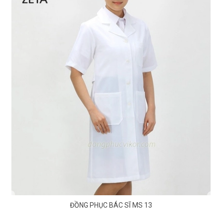
ĐỒNG PHỤC BÁC SĨ MS 13