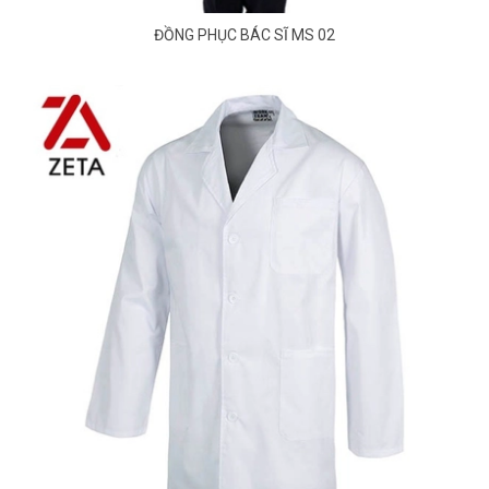
ĐỒNG PHỤC BÁC SĨ MS 02