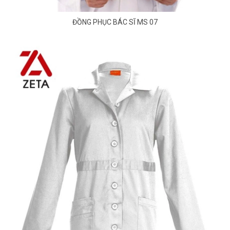
ĐỒNG PHỤC BÁC SĨ MS 07