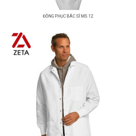
ĐỒNG PHỤC BÁC SĨ MS 12