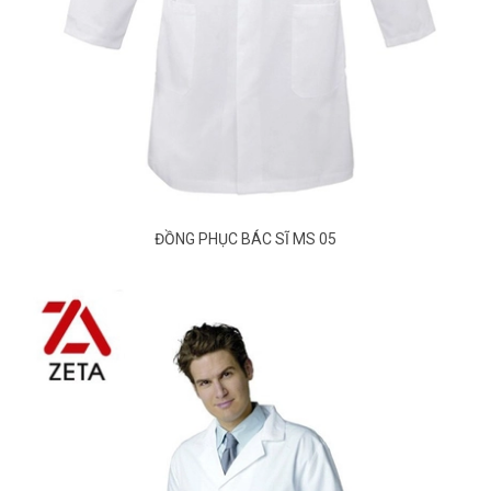
ĐỒNG PHỤC BÁC SĨ MS 05