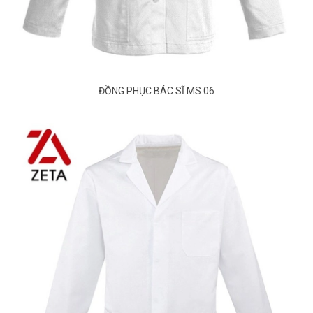
ĐỒNG PHỤC BÁC SĨ MS 06