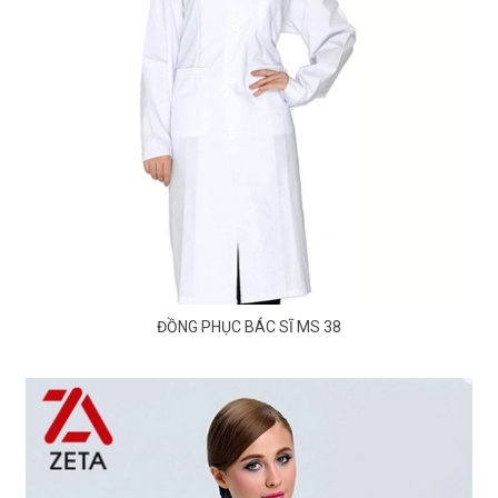
ĐỒNG PHỤC BÁC SĨ MS 38