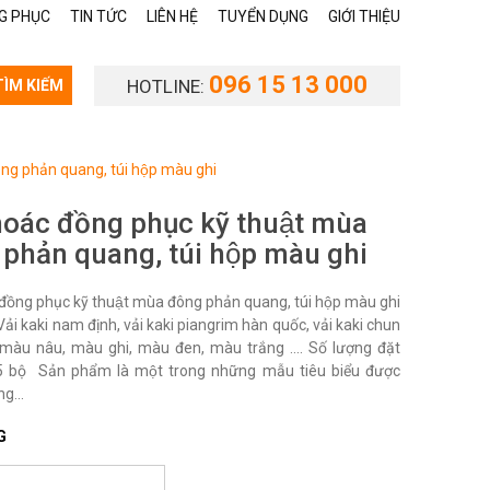
G PHỤC
TIN TỨC
LIÊN HỆ
TUYỂN DỤNG
GIỚI THIỆU
096 15 13 000
HOTLINE:
TÌM KIẾM
ông phản quang, túi hộp màu ghi
oác đồng phục kỹ thuật mùa
phản quang, túi hộp màu ghi
đồng phục kỹ thuật mùa đông phản quang, túi hộp màu ghi
Vải kaki nam định, vải kaki piangrim hàn quốc, vải kaki chun
màu nâu, màu ghi, màu đen, màu trắng .... Số lượng đặt
 bộ Sản phẩm là một trong những mẫu tiêu biểu được
g...
G