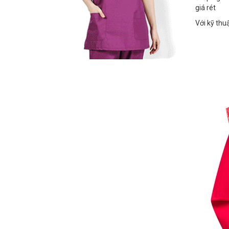
giá rét
Với kỹ thu