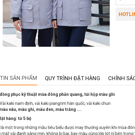
HOTLIN
TIN SẢN PHẨM
QUY TRÌNH ĐẶT HÀNG
CHÍNH SÁC
đồng phục kỹ thuật mùa đông phản quang, túi hộp màu ghi
Vải kaki nam định, vải kaki piangrim hàn quốc, vải kaki chun
màu nâu, màu ghi, màu đen, màu trắng ....
đặt hàng: từ 5 bộ
là một trong những mẫu tiêu biểu được may thường xuyên khi mùa đông tớ
̀i mặt vải đanh sáng min, không bị bai, bay màu cùng lớp lót nỉ bên tron