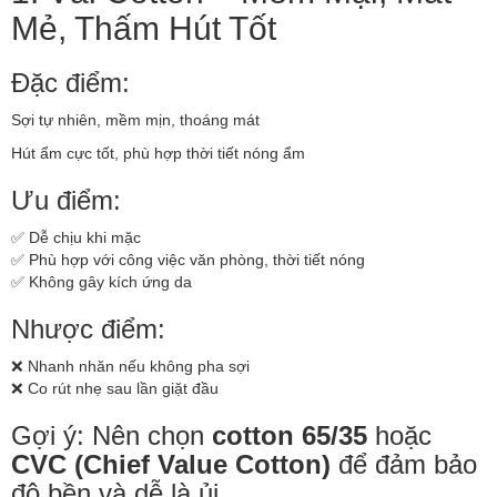
Mẻ, Thấm Hút Tốt
Đặc điểm:
Sợi tự nhiên, mềm mịn, thoáng mát
Hút ẩm cực tốt, phù hợp thời tiết nóng ẩm
Ưu điểm:
✅ Dễ chịu khi mặc
✅ Phù hợp với công việc văn phòng, thời tiết nóng
✅ Không gây kích ứng da
Nhược điểm:
❌ Nhanh nhăn nếu không pha sợi
❌ Co rút nhẹ sau lần giặt đầu
Gợi ý: Nên chọn
cotton 65/35
hoặc
CVC (Chief Value Cotton)
để đảm bảo
độ bền và dễ là ủi.