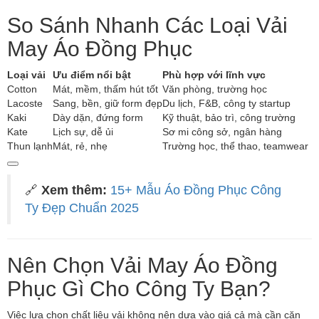
So Sánh Nhanh Các Loại Vải
May Áo Đồng Phục
Loại vải
Ưu điểm nổi bật
Phù hợp với lĩnh vực
Cotton
Mát, mềm, thấm hút tốt
Văn phòng, trường học
Lacoste
Sang, bền, giữ form đẹp
Du lịch, F&B, công ty startup
Kaki
Dày dặn, đứng form
Kỹ thuật, bảo trì, công trường
Kate
Lịch sự, dễ ủi
Sơ mi công sở, ngân hàng
Thun lạnh
Mát, rẻ, nhẹ
Trường học, thể thao, teamwear
🔗
Xem thêm:
15+ Mẫu Áo Đồng Phục Công
Ty Đẹp Chuẩn 2025
Nên Chọn Vải May Áo Đồng
Phục Gì Cho Công Ty Bạn?
Việc lựa chọn chất liệu vải không nên dựa vào giá cả mà cần căn