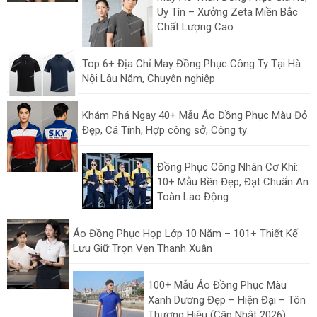
Uy Tín – Xưởng Zeta Miền Bắc
Chất Lượng Cao
Top 6+ Địa Chỉ May Đồng Phục Công Ty Tại Hà
Nội Lâu Năm, Chuyên nghiệp
Khám Phá Ngay 40+ Mẫu Áo Đồng Phục Màu Đỏ
Đẹp, Cá Tính, Hợp công sở, Công ty
Đồng Phục Công Nhân Cơ Khí:
10+ Mẫu Bền Đẹp, Đạt Chuẩn An
Toàn Lao Động
Áo Đồng Phục Họp Lớp 10 Năm – 101+ Thiết Kế
Lưu Giữ Trọn Vẹn Thanh Xuân
100+ Mẫu Áo Đồng Phục Màu
Xanh Dương Đẹp – Hiện Đại – Tôn
Thương Hiệu (Cập Nhật 2026)