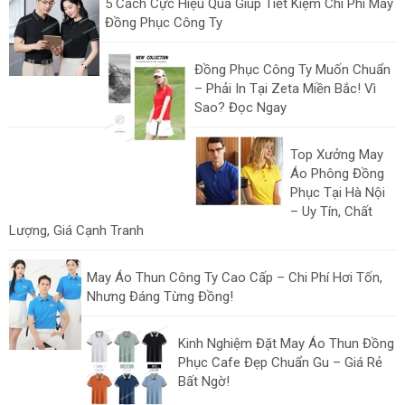
5 Cách Cực Hiệu Quả Giúp Tiết Kiệm Chi Phí May
Đồng Phục Công Ty
Đồng Phục Công Ty Muốn Chuẩn
– Phải In Tại Zeta Miền Bắc! Vì
Sao? Đọc Ngay
Top Xưởng May
Áo Phông Đồng
Phục Tại Hà Nội
– Uy Tín, Chất
Lượng, Giá Cạnh Tranh
May Áo Thun Công Ty Cao Cấp – Chi Phí Hơi Tốn,
Nhưng Đáng Từng Đồng!
Kinh Nghiệm Đặt May Áo Thun Đồng
Phục Cafe Đẹp Chuẩn Gu – Giá Rẻ
Bất Ngờ!