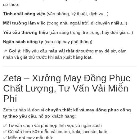
cứ theo:
Tính chất công việc
(văn phòng, kỹ thuật, dịch vụ...)
Môi trường làm việc
(trong nhà, ngoài trời, di chuyển nhiều...)
Yêu cầu thương hiệu
(cần sang trọng, trẻ trung, hay đơn giản...)
Ngân sách công ty
(cao cấp hay phổ thông)
📌
Gợi ý
: Hãy yêu cầu
mẫu vải thật
từ xưởng may để sờ, cảm
nhận và giặt thử trước khi sản xuất hàng loạt.
Zeta – Xưởng May Đồng Phục
Chất Lượng, Tư Vấn Vải Miễn
Phí
Zeta tự hào là đơn vị
chuyên thiết kế và may đồng phục công
ty theo yêu cầu
, hỗ trợ khách hàng:
✅ Tư vấn chọn vải phù hợp lĩnh vực và ngân sách
✅ Có sẵn hơn 50+ mẫu vải cotton, kaki, lacoste, kate,...
✅ Miễn phí may mẫu thử