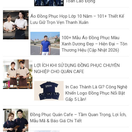
Toàn Lao Động
Áo Đồng Phục Họp Lớp 10 Năm – 101+ Thiết Kế
Lưu Giữ Trọn Vẹn Thanh Xuân
100+ Mẫu Áo Đồng Phục Màu
Xanh Dương Đẹp – Hiện Đại – Tôn
Thương Hiệu (Cập Nhật 2026)
LỢI ÍCH KHI SỬ DỤNG ĐỒNG PHỤC CHUYÊN
NGHIỆP CHO QUÁN CAFE
In Cao Thành Là Gì? Công Nghệ
Khiến Logo Đồng Phục Nổi Bật
Gấp 5 Lần!
Đồng Phục Quán Cafe – Tầm Quan Trọng, Lợi Ích,
Mẫu Mã & Báo Giá Chi Tiết