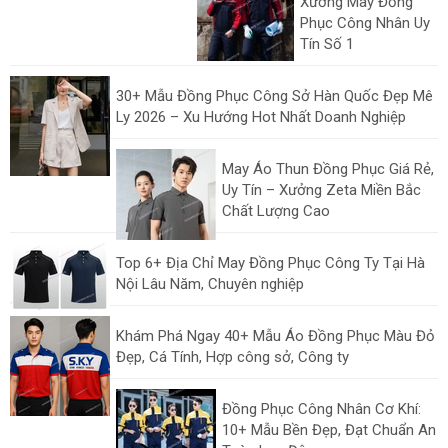
Xưởng May Đồng
Phục Công Nhân Uy
Tín Số 1
30+ Mẫu Đồng Phục Công Sở Hàn Quốc Đẹp Mê
Ly 2026 – Xu Hướng Hot Nhất Doanh Nghiệp
May Áo Thun Đồng Phục Giá Rẻ,
Uy Tín – Xưởng Zeta Miền Bắc
Chất Lượng Cao
Top 6+ Địa Chỉ May Đồng Phục Công Ty Tại Hà
Nội Lâu Năm, Chuyên nghiệp
Khám Phá Ngay 40+ Mẫu Áo Đồng Phục Màu Đỏ
Đẹp, Cá Tính, Hợp công sở, Công ty
Đồng Phục Công Nhân Cơ Khí:
10+ Mẫu Bền Đẹp, Đạt Chuẩn An