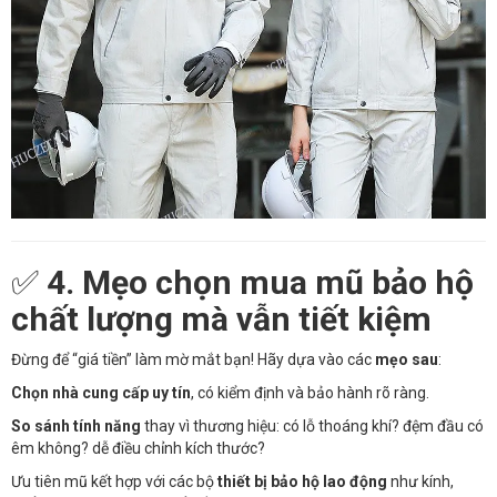
✅
4. Mẹo chọn mua mũ bảo hộ
chất lượng mà vẫn tiết kiệm
Đừng để “giá tiền” làm mờ mắt bạn! Hãy dựa vào các
mẹo sau
:
Chọn nhà cung cấp uy tín
, có kiểm định và bảo hành rõ ràng.
So sánh tính năng
thay vì thương hiệu: có lỗ thoáng khí? đệm đầu có
êm không? dễ điều chỉnh kích thước?
Ưu tiên mũ kết hợp với các bộ
thiết bị bảo hộ lao động
như kính,