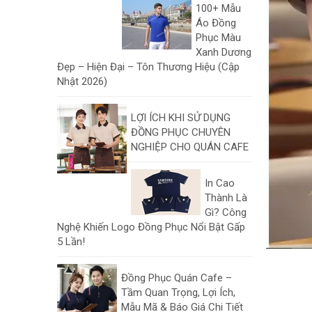
100+ Mẫu
Áo Đồng
Phục Màu
Xanh Dương
Đẹp – Hiện Đại – Tôn Thương Hiệu (Cập
Nhật 2026)
LỢI ÍCH KHI SỬ DỤNG
ĐỒNG PHỤC CHUYÊN
NGHIỆP CHO QUÁN CAFE
In Cao
Thành Là
Gì? Công
Nghệ Khiến Logo Đồng Phục Nổi Bật Gấp
5 Lần!
Đồng Phục Quán Cafe –
Tầm Quan Trọng, Lợi Ích,
Mẫu Mã & Báo Giá Chi Tiết