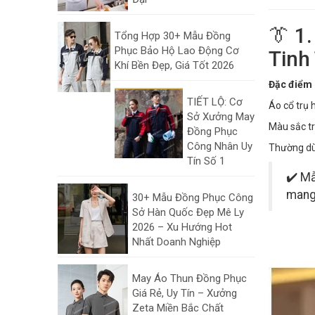
👔 1
Tổng Hợp 30+ Mẫu Đồng
Phục Bảo Hộ Lao Động Cơ
Tinh
Khí Bền Đẹp, Giá Tốt 2026
Đặc điểm 
TIẾT LỘ: Cơ
Áo cổ trụ 
Sở Xưởng May
Màu sắc tr
Đồng Phục
Công Nhân Uy
Thường dù
Tín Số 1
✔️ Mẫ
mang 
30+ Mẫu Đồng Phục Công
Sở Hàn Quốc Đẹp Mê Ly
2026 – Xu Hướng Hot
Nhất Doanh Nghiệp
May Áo Thun Đồng Phục
Giá Rẻ, Uy Tín – Xưởng
Zeta Miền Bắc Chất