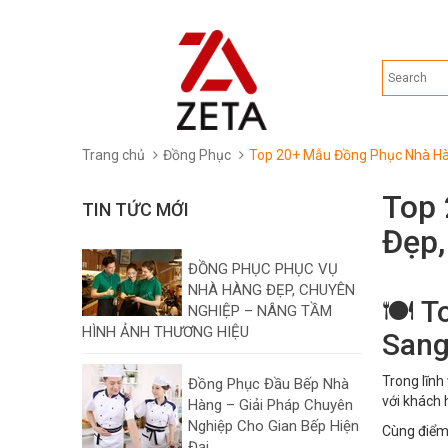
Trang chủ
Đồng Phục
Top 20+ Mẫu Đồng Phục Nhà Hàn
Top 
TIN TỨC MỚI
Đẹp,
ĐỒNG PHỤC PHỤC VỤ
NHÀ HÀNG ĐẸP, CHUYÊN
🍽️ 
NGHIỆP – NÂNG TẦM
HÌNH ẢNH THƯƠNG HIỆU
Sang
Trong lĩnh
Đồng Phục Đầu Bếp Nhà
với khách 
Hàng – Giải Pháp Chuyên
Nghiệp Cho Gian Bếp Hiện
Cùng điể
Đại