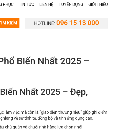
G PHỤC
TIN TỨC
LIÊN HỆ
TUYỂN DỤNG
GIỚI THIỆU
096 15 13 000
HOTLINE:
TÌM KIẾM
hổ Biến Nhất 2025 –
Biến Nhất 2025 – Đẹp,
ục làm việc mà còn là "giao diện thương hiệu" giúp ghi điểm
ghiêng về sự tinh tế, đồng bộ và tính ứng dụng cao.
u chủ quán và chuỗi nhà hàng lựa chọn nhé!