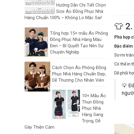
Hướng Dẫn Chi Tiết Chọn
Size Áo Đồng Phục Nhà
Hàng Chuẩn 100% – Không Lo Mặc Sai!
👕 2
Tổng hợp 15+ mẫu Áo Phông
Phù hợp c
Đồng Phục Nhà Hàng Màu
Đen – Bí Quyết Tạo Nên Sự
Đặc điểm
:
Chuyên Nghiệp
Sơ mi trắn
Có thể in 
Cách Chọn Áo Phông Đồng
Dễ phối hợ
Phục Nhà Hàng Chuẩn Đẹp,
Dễ Thương Cho Nhân Viên
💡 Đâ
ngườ
10+ Mẫu Áo
Thun Đồng
Phục Nhà
Hàng Sang
Trọng, Dễ
Gây Thiện Cảm