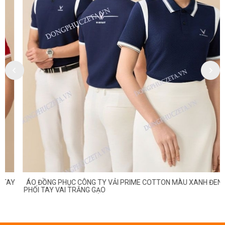
ÁO ĐỒNG PHỤC CÔNG TY VẢI PRIME COTTON MÀU XANH ĐEN
PHỐI TAY VAI TRẮNG GẠO