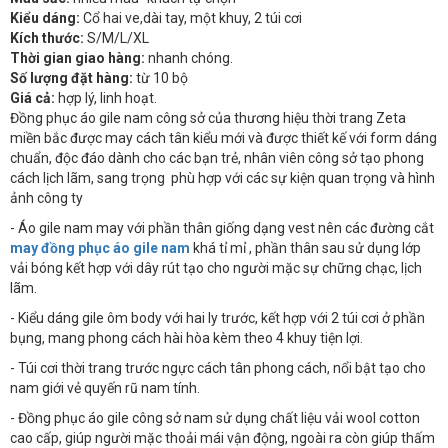
Kiểu dáng:
Cổ hai ve,dài tay, một khuy, 2 túi cơi
Kích thước:
S/M/L/XL
Thời gian giao hàng:
nhanh chóng.
Số lượng đặt hàng:
từ 10 bộ
Giá cả:
hợp lý, linh hoạt.
Đồng phục áo gile nam công sở của thương hiệu thời trang Zeta
miền bắc được may cách tân kiểu mới và được thiết kế với form dáng
chuẩn, độc đáo dành cho các bạn trẻ, nhân viên công sở tạo phong
cách lịch lãm, sang trọng phù hợp với các sự kiện quan trọng và hình
ảnh công ty
- Áo gile nam may với phần thân giống dạng vest nên các đường cắt
may đồng phục áo gile nam
khá tỉ mỉ , phần thân sau sử dụng lớp
vải bóng kết hợp với dây rút tạo cho người mặc sự chững chạc, lịch
lãm.
- Kiểu dáng gile ôm body với hai ly trước, kết hợp với 2 túi cơi ở phần
bụng, mang phong cách hài hòa kèm theo 4 khuy tiện lợi.
- Túi cơi thời trang trước ngực cách tân phong cách, nổi bật tạo cho
nam giới vẻ quyến rũ nam tính.
- Đồng phục áo gile công sở nam sử dụng chất liệu vải wool cotton
cao cấp, giúp người mặc thoải mái vận động, ngoài ra còn giúp thấm