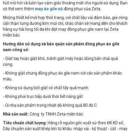
hút mồ hôi và luôn tạo cảm giác thoáng mát cho người sử dụng. Bạn
có thể xem thêm
may áo gile nữ
đồng phục của Zeta.
Những thiết kế mới hợp thời trang, với chất liệu vải đảm bảo, gia công
cẩn thận từng đường kim mũi chỉ, chắc chắn sẽ mang đến cho khách
hàng sự hài lòng tối đa khi đặt may đồng phục gile nam tại Zeta
miền bắc.
Hướng dẫn sử dụng và bảo quản sản phẩm đồng phục áo gile
nam công sở:
- Giặt tay hoặc giặt khô, tránh giặt máy hoặc dùng bàn chải quá
cứng.
- Không giặt chung đồng phục áo gile nam với các sản phẩm khác
màu.
- Không sử dụng bột giặt có chất tẩy quá mạnh.
- Không phơi trực tiếp dưới thời tiết nắng gắt
- Ủi nhẹ sản phẩm trong nhiệt độ không quá 80 độ C
Nhà sản xuất:
Công ty TNHH Zeta miền bắc
Tiêu chuẩn chất lượng:
Hàng rõ nguồn gốc xuất xứ theo ĐK KD số…
Dây chuyền sản xuất khép kín từ khâu nhập vải - kỹ thuật - cắt - may