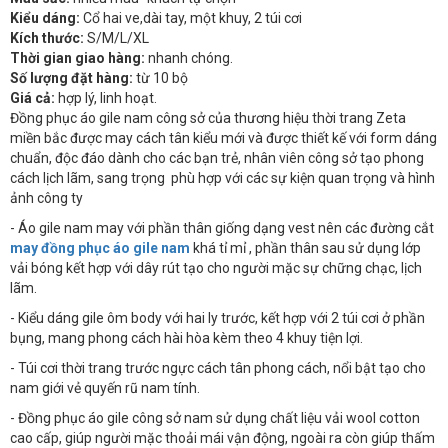
Kiểu dáng:
Cổ hai ve,dài tay, một khuy, 2 túi cơi
Kích thước:
S/M/L/XL
Thời gian giao hàng:
nhanh chóng.
Số lượng đặt hàng:
từ 10 bộ
Giá cả:
hợp lý, linh hoạt.
Đồng phục áo gile nam công sở của thương hiệu thời trang Zeta
miền bắc được may cách tân kiểu mới và được thiết kế với form dáng
chuẩn, độc đáo dành cho các bạn trẻ, nhân viên công sở tạo phong
cách lịch lãm, sang trọng phù hợp với các sự kiện quan trọng và hình
ảnh công ty
- Áo gile nam may với phần thân giống dạng vest nên các đường cắt
may đồng phục áo gile nam
khá tỉ mỉ , phần thân sau sử dụng lớp
vải bóng kết hợp với dây rút tạo cho người mặc sự chững chạc, lịch
lãm.
- Kiểu dáng gile ôm body với hai ly trước, kết hợp với 2 túi cơi ở phần
bụng, mang phong cách hài hòa kèm theo 4 khuy tiện lợi.
- Túi cơi thời trang trước ngực cách tân phong cách, nổi bật tạo cho
nam giới vẻ quyến rũ nam tính.
- Đồng phục áo gile công sở nam sử dụng chất liệu vải wool cotton
cao cấp, giúp người mặc thoải mái vận động, ngoài ra còn giúp thấm