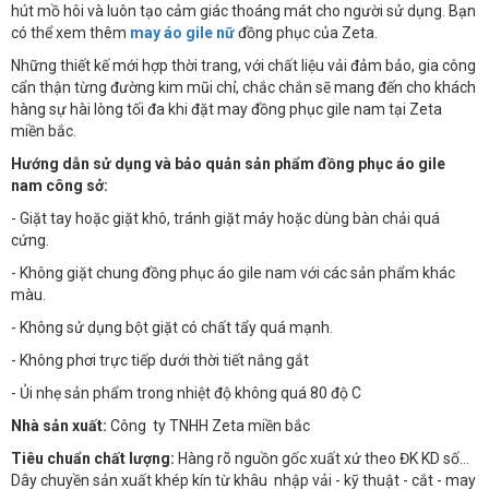
hút mồ hôi và luôn tạo cảm giác thoáng mát cho người sử dụng. Bạn
có thể xem thêm
may áo gile nữ
đồng phục của Zeta.
Những thiết kế mới hợp thời trang, với chất liệu vải đảm bảo, gia công
cẩn thận từng đường kim mũi chỉ, chắc chắn sẽ mang đến cho khách
hàng sự hài lòng tối đa khi đặt may đồng phục gile nam tại Zeta
miền bắc.
Hướng dẫn sử dụng và bảo quản sản phẩm đồng phục áo gile
nam công sở:
- Giặt tay hoặc giặt khô, tránh giặt máy hoặc dùng bàn chải quá
cứng.
- Không giặt chung đồng phục áo gile nam với các sản phẩm khác
màu.
- Không sử dụng bột giặt có chất tẩy quá mạnh.
- Không phơi trực tiếp dưới thời tiết nắng gắt
- Ủi nhẹ sản phẩm trong nhiệt độ không quá 80 độ C
Nhà sản xuất:
Công ty TNHH Zeta miền bắc
Tiêu chuẩn chất lượng:
Hàng rõ nguồn gốc xuất xứ theo ĐK KD số…
Dây chuyền sản xuất khép kín từ khâu nhập vải - kỹ thuật - cắt - may