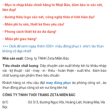
- Mực in nhập khẩu chính hãng từ Nhật Bản, đảm bảo in sắc nét,
bền đẹp!
- Đường thêu logo sắc nét, công nghệ thêu vi tính hiện đại!
- Miễn phí tư vấn, thiết kế theo yêu cầu!
- Phong cách thiết kế áo đa dạng!
-
Miễn phí giao hàng!
>>> Click để xem ngay thêm 500+ mẫu đồng phục t- shirt /áo thun
không cổ đẹp nhất
!
Nhà sản xuất:
Công ty TNHH Zeta Miền Bắc
Tiêu chuẩn chất lượng:
Dây chuyền sản xuất khép kín từ khâu nhập
vải - kỹ thuật - cắt - may - in - thêu - hoàn thiện - xuất kho. Đảm bảo
chất lượng sản phẩm theo tiêu chuẩn.
Khách hàng có nhu cầu đặt
may đồng phục
áo phông công sở , áo
thun đồng phục công sở xin vui lòng liên hệ:
CÔNG TY TNHH THỜI TRANG ZETA MIỀN BẮC
Đ/C : Số 3/3, Đường Ngọc Hồi, Hoàng Liệt, Hoàng Mai, Hà
Nội