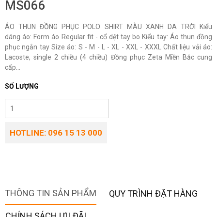
MS066
ÁO THUN ĐỒNG PHỤC POLO SHIRT MÀU XANH DA TRỜI Kiểu
dáng áo: Form áo Regular fit - cổ dệt tay bo Kiểu tay: Áo thun đồng
phục ngắn tay Size áo: S - M - L - XL - XXL - XXXL Chất liệu vải áo:
Lacoste, single 2 chiều (4 chiều) Đồng phục Zeta Miền Bắc cung
cấp...
SỐ LƯỢNG
HOTLINE: 096 15 13 000
THÔNG TIN SẢN PHẨM
QUY TRÌNH ĐẶT HÀNG
CHÍNH SÁCH ƯU ĐÃI