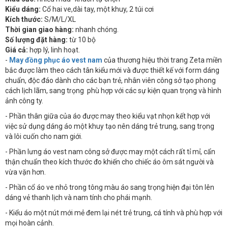
Kiểu dáng:
Cổ hai ve,dài tay, một khuy, 2 túi cơi
Kích thước:
S/M/L/XL
Thời gian giao hàng:
nhanh chóng.
Số lượng đặt hàng:
từ 10 bộ
Giá cả:
hợp lý, linh hoạt.
-
May đồng phục áo vest nam
của thương hiệu thời trang Zeta miền
bắc được làm theo cách tân kiểu mới và được thiết kế với form dáng
chuẩn, độc đáo dành cho các bạn trẻ, nhân viên công sở tạo phong
cách lịch lãm, sang trọng phù hợp với các sự kiện quan trọng và hình
ảnh công ty.
- Phần thân giữa của áo được may theo kiểu vạt nhọn kết hợp với
việc sử dụng dáng áo một khuy tạo nên dáng trẻ trung, sang trọng
và lôi cuốn cho nam giới.
- Phần lưng áo vest nam công sở được may một cách rất tỉ mỉ, cẩn
thận chuẩn theo kích thước đo khiến cho chiếc áo ôm sát người và
vừa vặn hơn.
- Phần cổ áo ve nhỏ trong tông màu áo sang trọng hiện đại tôn lên
dáng vẻ thanh lịch và nam tính cho phái mạnh.
- Kiểu áo một nút mới mẻ đem lại nét trẻ trung, cá tính và phù hợp với
mọi hoàn cảnh.