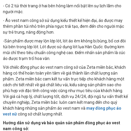
- Có 2 túi thời trang ở hai bên hông làm nổi bật lên sự lịch lãm cho
người mặc.
- Áo vest nam công sở sử dụng kiểu thiết kế hiện đại, áo được may
thêm phần túi nhỏ trên phía ngực trái tạo, đem đến cho người mặc
sự trẻ trung, năng động hơn.
-Sản phẩm được may lộn lớp lót, lót áo êm không bị bùng, bổ cơi đôi
túi bên trong lớp lót. Lót được sử dụng lót lụa Hàn Quốc. Đường kim
mũi chỉ theo tiêu chuẩn công nghệ cao. Điểm nhấn sản phẩm là cúc
áo được trạm trổ hoa văn.
Với chiếc đồng phục áo vest nam công sở của Zeta miền bắc, khách
hàng có thể hoàn toàn yên tâm về giá thành lẫn chất lượng sản
phẩm. Zeta miền bắc cam kết tư vấn trực tiếp cho khách hàng một
cách chi tiết nhất về giá chất liêu vải, kiểu sáng sản phẩm sao cho
phù hợp với đặc tính công việc cũng như mục tiêu của khách hàng.
Với giá cả hợp lý, chất lượng tốt, dịch vụ 24/24, đội ngũ tư vấn thiết kế
chuyên nghiệp, Zeta miền bắc luôn cam kết mang đến cho quý
khách hàng những sản phẩm áo vest nam và
may đồng phục áo
vest nữ
công sở chất lượng nhất.
Hướng dẫn sử dụng và bảo quản sản phẩm đồng phục áo vest
nam công sở: