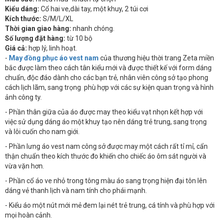
Kiểu dáng:
Cổ hai ve,dài tay, một khuy, 2 túi cơi
Kích thước:
S/M/L/XL
Thời gian giao hàng:
nhanh chóng.
Số lượng đặt hàng:
từ 10 bộ
Giá cả:
hợp lý, linh hoạt.
-
May đồng phục áo vest nam
của thương hiệu thời trang Zeta miền
bắc được làm theo cách tân kiểu mới và được thiết kế với form dáng
chuẩn, độc đáo dành cho các bạn trẻ, nhân viên công sở tạo phong
cách lịch lãm, sang trọng phù hợp với các sự kiện quan trọng và hình
ảnh công ty.
- Phần thân giữa của áo được may theo kiểu vạt nhọn kết hợp với
việc sử dụng dáng áo một khuy tạo nên dáng trẻ trung, sang trọng
và lôi cuốn cho nam giới.
- Phần lưng áo vest nam công sở được may một cách rất tỉ mỉ, cẩn
thận chuẩn theo kích thước đo khiến cho chiếc áo ôm sát người và
vừa vặn hơn.
- Phần cổ áo ve nhỏ trong tông màu áo sang trọng hiện đại tôn lên
dáng vẻ thanh lịch và nam tính cho phái mạnh.
- Kiểu áo một nút mới mẻ đem lại nét trẻ trung, cá tính và phù hợp với
mọi hoàn cảnh.