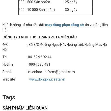
300 - 500 Sản phẩm
25 ngày
500 - 10.000 Sản phẩm
30 ngày
Khách hàng có nhu cầu đặt
may đồng phục công sở
xin vui lòng liên
hệ.
CÔNG TY TNHH THỜI TRANG ZETA MIỀN BẮC
Đ/C : Số 3/3, Đường Ngọc Hồi, Hoàng Liệt, Hoàng Mai, Hà
Nội
Tel : 04 .62 92 92 44
Hotline : 0904.685.481
Email : mienbac.uniform@gmail.com
Website :
www.dongphuczeta.vn
Tags
SẢN PHẨM LIÊN QUAN