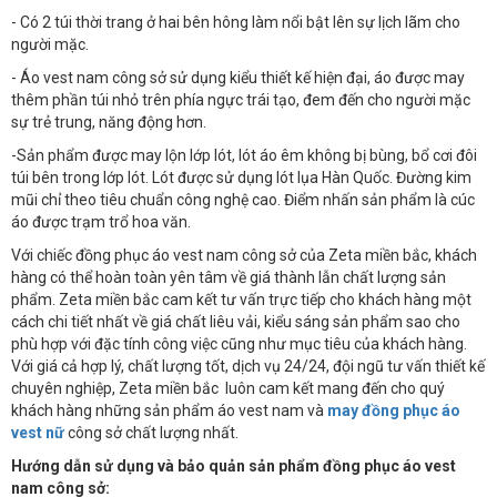
- Có 2 túi thời trang ở hai bên hông làm nổi bật lên sự lịch lãm cho
người mặc.
- Áo vest nam công sở sử dụng kiểu thiết kế hiện đại, áo được may
thêm phần túi nhỏ trên phía ngực trái tạo, đem đến cho người mặc
sự trẻ trung, năng động hơn.
-Sản phẩm được may lộn lớp lót, lót áo êm không bị bùng, bổ cơi đôi
túi bên trong lớp lót. Lót được sử dụng lót lụa Hàn Quốc. Đường kim
mũi chỉ theo tiêu chuẩn công nghệ cao. Điểm nhấn sản phẩm là cúc
áo được trạm trổ hoa văn.
Với chiếc đồng phục áo vest nam công sở của Zeta miền bắc, khách
hàng có thể hoàn toàn yên tâm về giá thành lẫn chất lượng sản
phẩm. Zeta miền bắc cam kết tư vấn trực tiếp cho khách hàng một
cách chi tiết nhất về giá chất liêu vải, kiểu sáng sản phẩm sao cho
phù hợp với đặc tính công việc cũng như mục tiêu của khách hàng.
Với giá cả hợp lý, chất lượng tốt, dịch vụ 24/24, đội ngũ tư vấn thiết kế
chuyên nghiệp, Zeta miền bắc luôn cam kết mang đến cho quý
khách hàng những sản phẩm áo vest nam và
may đồng phục áo
vest nữ
công sở chất lượng nhất.
Hướng dẫn sử dụng và bảo quản sản phẩm đồng phục áo vest
nam công sở: