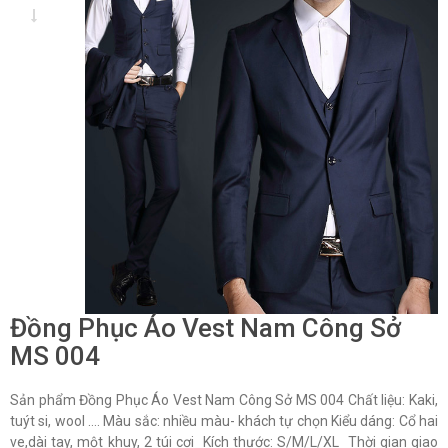
Đồng Phục Áo Vest Nam Công Sở
MS 004
Sản phẩm Đồng Phục Áo Vest Nam Công Sở MS 004 Chất liệu: Kaki,
tuýt si, wool …. Màu sắc: nhiều màu- khách tự chọn Kiểu dáng: Cổ hai
ve,dài tay, một khuy, 2 túi cơi Kích thước: S/M/L/XL Thời gian giao