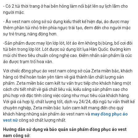
- Có 2 túi thời trang ở hai bên hông làm nổi bật lên sự lịch lãm cho
người mặc.
- Áo vest nam công sở sử dụng kiểu thiết kế hiện đại, áo được may
thêm phần túi nhỏ trên phía ngực trái tạo, đem đến cho người mặc
sự trẻ trung, năng động hơn.
-Sản phẩm được may lộn lớp lót, lót áo êm không bị bùng, bổ cơi đôi
túi bên trong lớp lót. Lót được sử dụng lót lụa Hàn Quốc. Đường kim
mũi chỉ theo tiêu chuẩn công nghệ cao. Điểm nhấn sản phẩm là cúc
áo được trạm trổ hoa văn.
Với chiếc đồng phục áo vest nam công sở của Zeta miền bắc, khách
hàng có thể hoàn toàn yên tâm về giá thành lẫn chất lượng sản
phẩm. Zeta miền bắc cam kết tư vấn trực tiếp cho khách hàng một
cách chi tiết nhất về giá chất liêu vải, kiểu sáng sản phẩm sao cho
phù hợp với đặc tính công việc cũng như mục tiêu của khách hàng.
Với giá cả hợp lý, chất lượng tốt, dịch vụ 24/24, đội ngũ tư vấn thiết kế
chuyên nghiệp, Zeta miền bắc luôn cam kết mang đến cho quý
khách hàng những sản phẩm áo vest nam và
may đồng phục áo
vest nữ
công sở chất lượng nhất.
Hướng dẫn sử dụng và bảo quản sản phẩm đồng phục áo vest
nam công sở: