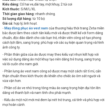
Kiểu dáng:
Cổ hai ve,dài tay, một khuy, 2 túi cơi
Kích thước:
S/M/L/XL
Thời gian giao hàng:
nhanh chóng.
Số lượng đặt hàng:
từ 10 bộ
Giá cả:
hợp lý, linh hoạt.
-
May đồng phục áo vest nam
của thương hiệu thời trang Zeta miền
bắc được làm theo cách tân kiểu mới và được thiết kế với form dáng
chuẩn, độc đáo dành cho các bạn trẻ, nhân viên công sở tạo phong
cách lịch lãm, sang trọng phù hợp với các sự kiện quan trọng và hình
ảnh công ty.
- Phần thân giữa của áo được may theo kiểu vạt nhọn kết hợp với
việc sử dụng dáng áo một khuy tạo nên dáng trẻ trung, sang trọng
và lôi cuốn cho nam giới.
- Phần lưng áo vest nam công sở được may một cách rất tỉ mỉ, cẩn
thận chuẩn theo kích thước đo khiến cho chiếc áo ôm sát người và
vừa vặn hơn.
- Phần cổ áo ve nhỏ trong tông màu áo sang trọng hiện đại tôn lên
dáng vẻ thanh lịch và nam tính cho phái mạnh.
- Kiểu áo một nút mới mẻ đem lại nét trẻ trung, cá tính và phù hợp với
mọi hoàn cảnh.