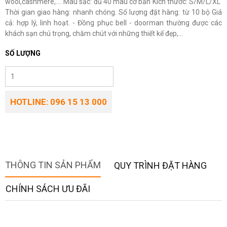
wool,cashmere,…. Màu sắc: đủ 40 màu cơ bản Kích thước: S/M/L/XL
Thời gian giao hàng: nhanh chóng. Số lượng đặt hàng: từ 10 bộ Giá
cả: hợp lý, linh hoạt. - Đồng phục bell - doorman thường được các
khách sạn chú trọng, chăm chút với những thiết kế đẹp,...
SỐ LƯỢNG
HOTLINE: 096 15 13 000
THÔNG TIN SẢN PHẨM
QUY TRÌNH ĐẶT HÀNG
CHÍNH SÁCH ƯU ĐÃI