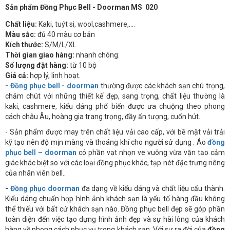
Sản phẩm Đồng Phục Bell - Doorman MS 020
Chất liệu:
Kaki, tuýt si, wool,cashmere,….
Màu sắc:
đủ 40 màu cơ bản
Kích thước:
S/M/L/XL
Thời gian giao hàng:
nhanh chóng.
Số lượng đặt hàng:
từ 10 bộ
Giá cả:
hợp lý, linh hoạt.
-
Đồng phục bell - doorman
thường được các khách sạn chú trọng,
chăm chút với những thiết kế đẹp, sang trọng, chất liệu thường là
kaki, cashmere, kiểu dáng phổ biến được ưa chuộng theo phong
cách châu Âu, hoàng gia trang trọng, đầy ấn tượng, cuốn hút.
- Sản phẩm được may trên chất liệu vải cao cấp, với bề mặt vải trải
kỹ tạo nên độ mịn màng và thoáng khí cho người sử dụng . Áo
đồng
phục bell – doorman
có phần vạt nhọn ve vuông vừa vặn tạo cảm
giác khác biệt so với các loại đồng phục khác, tạp nét đặc trưng riêng
của nhân viên bell..
-
Đồng phục doorman
đa dạng về kiểu dáng và chất liệu cấu thành.
Kiểu dáng chuẩn hợp hình ảnh khách sạn là yếu tố hàng đầu không
thể thiếu với bất cứ khách sạn nào. Đồng phục bell đẹp sẽ góp phần
toàn diện đến việc tạo dựng hình ảnh đẹp và sự hài lòng của khách
hàng về phong cách phục vụ trong khách sạn. Với sự ra đời của
đồng