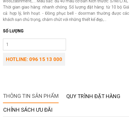
wool,cashmere,…. Màu sắc: đủ 40 màu cơ bản Kích thước: S/M/L/XL
Thời gian giao hàng: nhanh chóng. Số lượng đặt hàng: từ 10 bộ Giá
cả: hợp lý, linh hoạt. - Đồng phục bell - doorman thường được các
khách sạn chú trọng, chăm chút với những thiết kế đẹp,...
SỐ LƯỢNG
HOTLINE: 096 15 13 000
THÔNG TIN SẢN PHẨM
QUY TRÌNH ĐẶT HÀNG
CHÍNH SÁCH ƯU ĐÃI