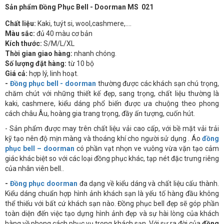
Sản phẩm Đồng Phục Bell - Doorman MS 021
Chất liệu:
Kaki, tuýt si, wool,cashmere,….
Màu sắc:
đủ 40 màu cơ bản
Kích thước:
S/M/L/XL
Thời gian giao hàng:
nhanh chóng.
Số lượng đặt hàng:
từ 10 bộ
Giá cả:
hợp lý, linh hoạt.
-
Đồng phục bell - doorman
thường được các khách sạn chú trọng,
chăm chút với những thiết kế đẹp, sang trọng, chất liệu thường là
kaki, cashmere, kiểu dáng phổ biến được ưa chuộng theo phong
cách châu Âu, hoàng gia trang trọng, đầy ấn tượng, cuốn hút.
- Sản phẩm được may trên chất liệu vải cao cấp, với bề mặt vải trải
kỹ tạo nên độ mịn màng và thoáng khí cho người sử dụng . Áo
đồng
phục bell – doorman
có phần vạt nhọn ve vuông vừa vặn tạo cảm
giác khác biệt so với các loại đồng phục khác, tạp nét đặc trưng riêng
của nhân viên bell..
-
Đồng phục doorman
đa dạng về kiểu dáng và chất liệu cấu thành.
Kiểu dáng chuẩn hợp hình ảnh khách sạn là yếu tố hàng đầu không
thể thiếu với bất cứ khách sạn nào. Đồng phục bell đẹp sẽ góp phần
toàn diện đến việc tạo dựng hình ảnh đẹp và sự hài lòng của khách
hàng về phong cách phục vụ trong khách sạn. Với sự ra đời của
đồng