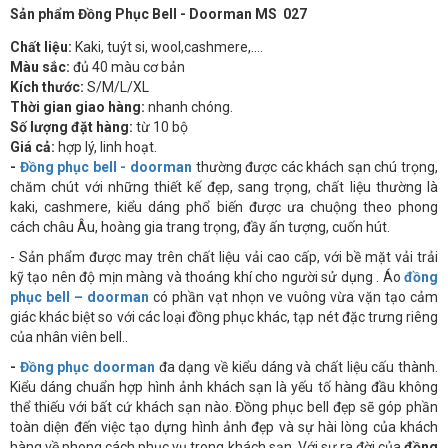
Sản phẩm Đồng Phục Bell - Doorman MS 027
Chất liệu:
Kaki, tuýt si, wool,cashmere,….
Màu sắc:
đủ 40 màu cơ bản
Kích thước:
S/M/L/XL
Thời gian giao hàng:
nhanh chóng.
Số lượng đặt hàng:
từ 10 bộ
Giá cả:
hợp lý, linh hoạt.
-
Đồng phục bell - doorman
thường được các khách sạn chú trọng,
chăm chút với những thiết kế đẹp, sang trọng, chất liệu thường là
kaki, cashmere, kiểu dáng phổ biến được ưa chuộng theo phong
cách châu Âu, hoàng gia trang trọng, đầy ấn tượng, cuốn hút.
- Sản phẩm được may trên chất liệu vải cao cấp, với bề mặt vải trải
kỹ tạo nên độ mịn màng và thoáng khí cho người sử dụng . Áo
đồng
phục bell – doorman
có phần vạt nhọn ve vuông vừa vặn tạo cảm
giác khác biệt so với các loại đồng phục khác, tạp nét đặc trưng riêng
của nhân viên bell..
-
Đồng phục doorman
đa dạng về kiểu dáng và chất liệu cấu thành.
Kiểu dáng chuẩn hợp hình ảnh khách sạn là yếu tố hàng đầu không
thể thiếu với bất cứ khách sạn nào. Đồng phục bell đẹp sẽ góp phần
toàn diện đến việc tạo dựng hình ảnh đẹp và sự hài lòng của khách
hàng về phong cách phục vụ trong khách sạn. Với sự ra đời của
đồng