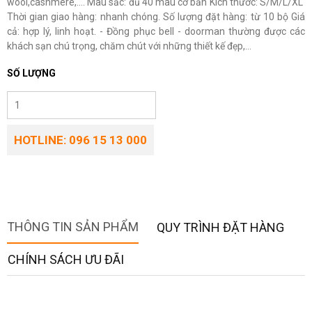
wool,cashmere,…. Màu sắc: đủ 40 màu cơ bản Kích thước: S/M/L/XL
Thời gian giao hàng: nhanh chóng. Số lượng đặt hàng: từ 10 bộ Giá
cả: hợp lý, linh hoạt. - Đồng phục bell - doorman thường được các
khách sạn chú trọng, chăm chút với những thiết kế đẹp,...
SỐ LƯỢNG
HOTLINE: 096 15 13 000
THÔNG TIN SẢN PHẨM
QUY TRÌNH ĐẶT HÀNG
CHÍNH SÁCH ƯU ĐÃI