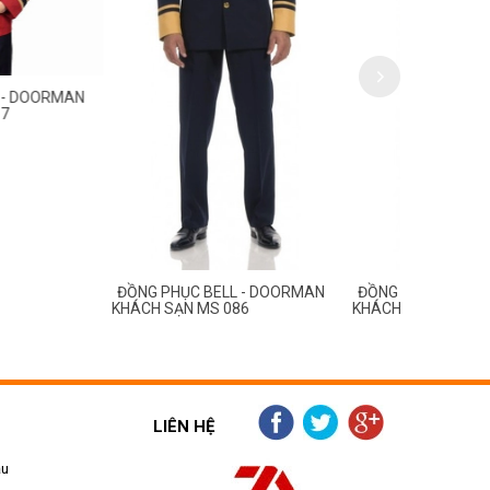
ỤC BELL - DOORMAN
ĐỒNG PHỤC BELL - DOORMAN
ĐỒNG PHỤ
N MS 086
KHÁCH SẠN MS 085
KHÁCH SẠN
LIÊN HỆ
ẫu