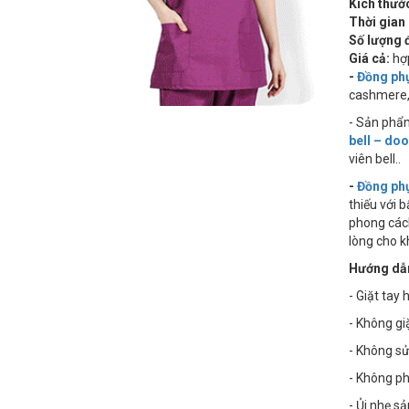
Kích thướ
Thời gian
Số lượng 
Giá cả:
hợp
-
Đồng phụ
cashmere, 
- Sản phẩm
bell – do
viên bell..
-
Đồng ph
thiếu với 
phong cách
lòng cho k
Hướng dẫn
- Giặt tay
- Không gi
- Không sử
- Không phơ
- Ủi nhẹ s