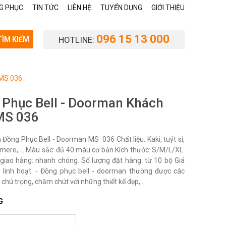
G PHỤC
TIN TỨC
LIÊN HỆ
TUYỂN DỤNG
GIỚI THIỆU
096 15 13 000
HOTLINE:
TÌM KIẾM
 MS 036
 Phục Bell - Doorman Khách
MS 036
Đồng Phục Bell - Doorman MS 036 Chất liệu: Kaki, tuýt si,
mere,…. Màu sắc: đủ 40 màu cơ bản Kích thước: S/M/L/XL
 giao hàng: nhanh chóng. Số lượng đặt hàng: từ 10 bộ Giá
ý, linh hoạt. - Đồng phục bell - doorman thường được các
chú trọng, chăm chút với những thiết kế đẹp,...
G