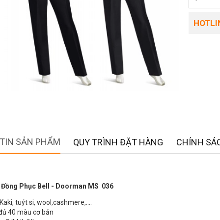
HOTLIN
TIN SẢN PHẨM
QUY TRÌNH ĐẶT HÀNG
CHÍNH SÁC
 Đồng Phục Bell - Doorman MS 036
Kaki, tuýt si, wool,cashmere,….
đủ 40 màu cơ bản