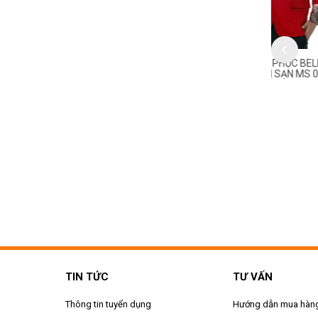
PHỤC BELL - DOORMAN
ĐỒNG PHỤC BELL - DOORMAN
ĐỒNG P
SẠN MS 090
KHÁCH SẠN MS 089
KHÁCH S
TIN TỨC
TƯ VẤN
Thông tin tuyển dụng
Hướng dẫn mua hàn