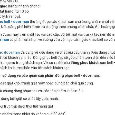
c:
S/M/L/XL
 giao hàng:
nhanh chóng.
đặt hàng:
từ 10 bộ
 lý, linh hoạt.
c bell - doorman
thường được các khách sạn chú trọng, chăm chút với nh
kiểu dáng phổ biến được ưa chuộng theo phong cách châu Âu, hoàng gia
 được may trên chất liệu vải cao cấp, với bề mặt vải trải kỹ tạo nên độ
orman
có phần vạt nhọn ve vuông vừa vặn tạo cảm giác khác biệt so với 
ục doorman
đa dạng về kiểu dáng và chất liệu cấu thành. Kiểu dáng chu
bất cứ khách sạn nào. Đồng phục bell đẹp sẽ góp phần toàn diện đến việc
 phục vụ trong khách sạn. Với sự ra đời của
đồng phục khách sạn
bell 
hách khi bước chân vào tiền sảnh khách sạn.
 sử dụng và bảo quản sản phẩm đồng phục bell - doorman:
 hoặc giặt khô, tránh giặt máy hoặc dùng bàn chải quá cứng.
ặt chung đồng phục bell với các sản phẩm khác màu.
 dụng bột giặt có chất tẩy quá mạnh.
i trực tiếp dưới thời tiết nắng gắt
ản phẩm trong nhiệt độ không quá 80 độ C