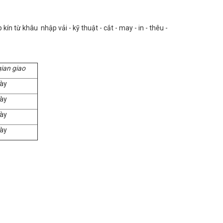
n từ khâu nhập vải - kỹ thuật - cắt - may - in - thêu -
gian giao
ày
ày
ày
ày