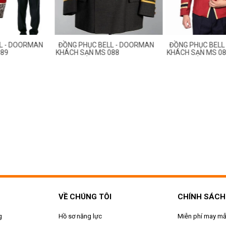
HỤC BELL - DOORMAN
ĐỒNG PHỤC BELL - DOORMAN
ẠN MS 088
KHÁCH SẠN MS 087
ĐỒNG PH
KHÁCH SẠ
VỀ CHÚNG TÔI
CHÍNH SÁCH
g
Hồ sơ năng lực
Miễn phí may m