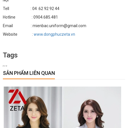
Nội
Tell : 04 .62 92 92 44
Hotline : 0904.685.481
Email : mienbac.uniform@gmail.com
Website :
www.dongphuczeta.vn
Tags
,
,
,
SẢN PHẨM LIÊN QUAN