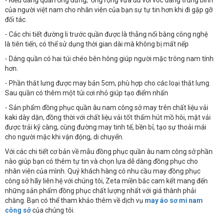
- Kiểu dáng quần ống đứng, ống rộng vừa đủ với vóc dáng trung bình
của người việt nam cho nhân viên của bạn sự tự tin hơn khi đi gặp gỡ
đối tác.
- Các chi tiết đường li trước quần được là thẳng nổi bằng công nghệ
là tiên tiến, có thể sử dụng thời gian dài mà không bị mất nếp
- Dáng quần có hai túi chéo bên hông giúp người mặc trông nam tính
hơn.
- Phần thắt lưng được may bản 5cm, phù hợp cho các loại thắt lưng.
Sau quần có thêm một túi cơi nhỏ giúp tạo điểm nhấn
- Sản phẩm đồng phục quần âu nam công sở may trên chất liệu vải
kaki dày dặn, đồng thời với chất liệu vải tốt thấm hút mồ hôi, mặt vải
được trải kỹ càng, cùng đường may tinh tế, bền bỉ, tạo sự thoải mái
cho người mặc khi vận động, di chuyển.
Với các chi tiết cơ bản về mẫu đồng phục quần âu nam công sở phần
nào giúp bạn có thêm tự tin và chọn lựa dễ dàng đồng phục cho
nhân viên của mình. Quý khách hàng có nhu cầu may đồng phục
công sở hãy liên hệ với chúng tôi, Zeta miền bắc cam kết mang đến
những sản phẩm đồng phục chất lượng nhất với giá thành phải
chăng. Bạn có thể tham khảo thêm về dịch vụ
may áo sơ mi nam
công sở
của chúng tôi.