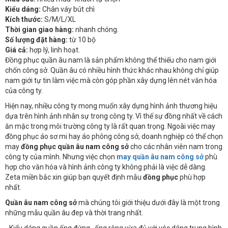
Kiểu dáng:
Chân váy bút chì
Kích thước:
S/M/L/XL
Thời gian giao hàng:
nhanh chóng.
Số lượng đặt hàng:
từ 10 bộ
Giá cả:
hợp lý, linh hoạt.
Đồng phục quần âu nam là sản phẩm không thể thiếu cho nam giới
chốn công sở. Quần âu có nhiều hình thức khác nhau không chỉ giúp
nam giới tự tin làm việc mà còn góp phần xây dựng lên nét văn hóa
của công ty.
Hiện nay, nhiều công ty mong muốn xây dựng hình ảnh thương hiệu
dựa trên hình ảnh nhân sự trong công ty. Vì thế sự đồng nhất về cách
ăn mặc trong môi trường công ty là rất quan trọng. Ngoài việc may
đồng phục áo sơ mi hay áo phông công sở, doanh nghiệp có thể chọn
may
đồng phục quần âu nam công sở
cho các nhân viên nam trong
công ty của mình. Nhưng việc chọn
may quần âu nam công sở
phù
hợp cho văn hóa và hình ảnh công ty không phải là việc dễ dàng.
Zeta miền bắc xin giúp bạn quyết định mẫu
đồng phục
phù hợp
nhất.
Quần âu nam công sở
mà chúng tôi giới thiệu dưới đây là một trong
những mẫu quần âu đep và thời trang nhất.