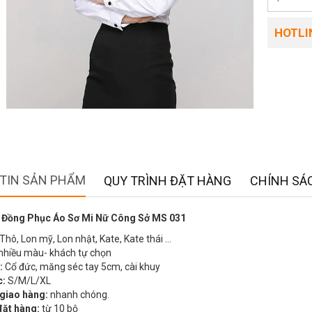
HOTLIN
TIN SẢN PHẨM
QUY TRÌNH ĐẶT HÀNG
CHÍNH SÁC
 Đồng Phục Áo Sơ Mi Nữ Công Sở MS 031
Thô, Lon mỹ, Lon nhật, Kate, Kate thái …
nhiều màu- khách tự chọn
:
Cổ đức, măng séc tay 5cm, cài khuy
c:
S/M/L/XL
 giao hàng:
nhanh chóng.
đặt hàng:
từ 10 bộ