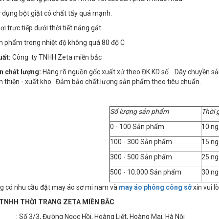
 dụng bột giặt có chất tẩy quá mạnh.
i trực tiếp dưới thời tiết nắng gắt
ản phẩm trong nhiệt độ không quá 80 độ C
uất:
Công ty TNHH Zeta miền bắc
n chất lượng:
Hàng rõ nguồn gốc xuất xứ theo ĐK KD số… Dây chuyền sản x
n thiện - xuất kho. Đảm bảo chất lượng sản phẩm theo tiêu chuẩn.
Số lượng sản phẩm
Thời 
0 - 100 Sản phẩm
10 ng
100 - 300 Sản phẩm
15 ng
300 - 500 Sản phẩm
25 ng
500 - 10.000 Sản phẩm
30 ng
g có nhu cầu đặt may áo sơ mi nam và
may áo phông công sở
xin vui l
TNHH THỜI TRANG ZETA MIỀN BẮC
 3/3, Đường Ngọc Hồi, Hoàng Liệt, Hoàng Mai, Hà Nội