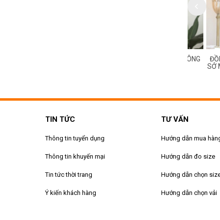
HỤC ÁO SƠ MI NỮ CÔNG
ĐỒNG PHỤC ÁO SƠ MI NỮ CÔNG
ĐỒNG PH
155
SỞ MS 154
SỞ MS 1
TIN TỨC
TƯ VẤN
Thông tin tuyển dụng
Hướng dẫn mua hàn
Thông tin khuyến mại
Hướng dẫn đo size
Tin tức thời trang
Hướng dẫn chọn siz
Ý kiến khách hàng
Hướng dẫn chọn vải