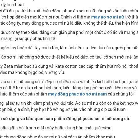
 lý, linh hoạt.
ỷ đã đi qua từ khi xuất hiện đồng phục áo sơ mi nữ công sở vẫn luôn chứ
hích hợp để diện mọi lúc mọi nơi. Chính vì thế mà
may áo sơ mi nữ
trở th
i các công ty, may đồng phục sơ mi nữ là điều không thể thiếu, thể hiện h
ược may theo kiểu dáng đơn giản pha phối một chút ở cổ áo và măng sé
mang lại sự quý phái, tinh tế.
ngắn tay hoặc dài tay cách tân, làm ánh lên sự dẻo dai của người phụ nữ
áo sơ mi nữ công sở được thiết kế kiểu cổ đức, cổ tàu, cổ sen mới mẻ là
ty Zeta miền bắc sử dụng vải kate cotton cao cấp, thấm hút mồ hôi, th
việc mà không bị gò bó, vướng víu.
áo sơ mi nữ công sở rẻ đẹp có nhiều màu và nhiều kích cỡ cho bạn lựa ch
n có thể tự do lựa chọn hình ảnh, kiểu dáng cho phù hợp với diện mạo và
khảo thêm các sản phẩm
may đồng phục áo sơ mi nam
của chúng tôi.
lại sự tự tin khi đàm phán với đối tác. Áo sơ mi nữ còn có thể kết hợp với
bạn bè, gia đình, hạy hẹn hò với người yêu vào những dịp cuối tuần.
 sử dụng và bảo quản sản phẩm đồng phục áo sơ mi nữ công sở:
 hoặc giặt khô, tránh giặt máy hoặc dùng bàn chải quá cứng.
ặt chung đồng phục áo sơ mi nữ với các sản phẩm khác màu.