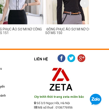
C ÁO SƠ MI NỮ CÔNG
ĐỒNG PHỤC ÁO SƠ MI NỮ CÔNG
ĐỒNG PHỤC
1
SỞ MS 150
SỞ MS 149
LIÊN HỆ
ẫu
uyển
hành
Cty tnhh thời trang zeta miền bắc
Số 3/3 Ngọc Hồi, Hà Nội
Mã số thuế : 0106776956