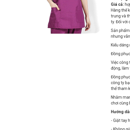
Giá cả:
hợp
Hàng thế k
trung và t
ty. Đối vớ
Sản phẩm đ
nhưng vẫn 
Kiểu dáng 
Đồng phục 
Việc công 
động, làm 
Đồng phục 
công ty bạ
thể tham 
Nhằm mang 
chơi cùng 
Hướng dẫn
- Giặt tay
- Không gi