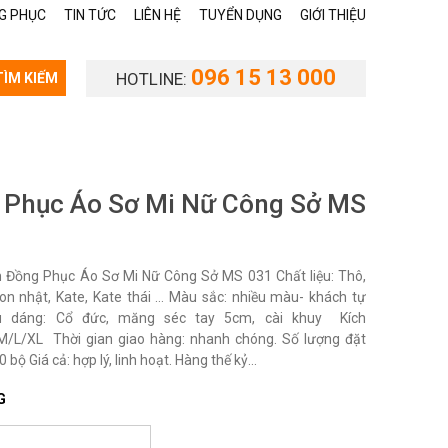
G PHỤC
TIN TỨC
LIÊN HỆ
TUYỂN DỤNG
GIỚI THIỆU
096 15 13 000
HOTLINE:
TÌM KIẾM
 Phục Áo Sơ Mi Nữ Công Sở MS
Đồng Phục Áo Sơ Mi Nữ Công Sở MS 031 Chất liệu: Thô,
on nhật, Kate, Kate thái … Màu sắc: nhiều màu- khách tự
u dáng: Cổ đức, măng séc tay 5cm, cài khuy Kích
M/L/XL Thời gian giao hàng: nhanh chóng. Số lượng đặt
 bộ Giá cả: hợp lý, linh hoạt. Hàng thế kỷ...
G