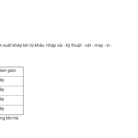
uất khép kín từ khâu nhập vải - kỹ thuật - cắt - may - in -
gian giao
ày
ày
ày
ày
òng liên hệ.