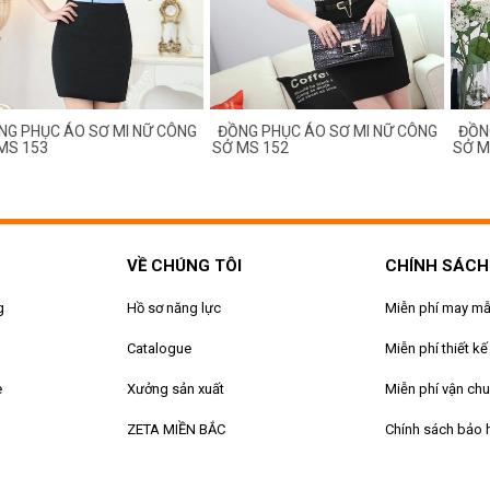
ỤC ÁO SƠ MI NỮ CÔNG
ĐỒNG PHỤC ÁO SƠ MI NỮ CÔNG
ĐỒNG PHỤ
53
SỞ MS 152
SỞ MS 15
VỀ CHÚNG TÔI
CHÍNH SÁCH
g
Hồ sơ năng lực
Miễn phí may m
Catalogue
Miễn phí thiết kế
e
Xưởng sản xuất
Miễn phí vận ch
ZETA MIỀN BẮC
Chính sách bảo 