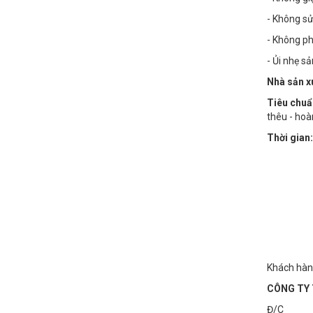
- Không sử
- Không phơ
- Ủi nhẹ s
Nhà sản x
Tiêu chuẩ
thêu - hoà
Thời gian:
Khách hàn
CÔNG TY 
Đ/C : Số