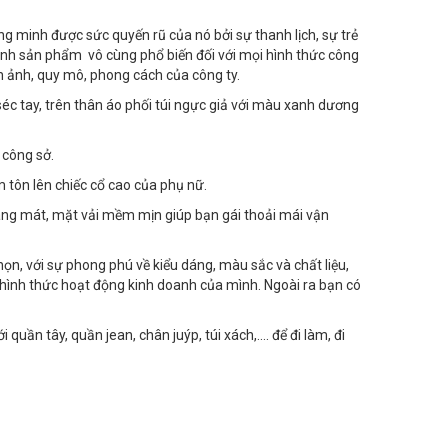
ng minh được sức quyến rũ của nó bởi sự thanh lịch, sự trẻ
ành sản phẩm vô cùng phổ biến đối với mọi hình thức công
ình ảnh, quy mô, phong cách của công ty.
c tay, trên thân áo phối túi ngực giả với màu xanh dương
 công sở.
m tôn lên chiếc cổ cao của phụ nữ.
oáng mát, mặt vải mềm mịn giúp bạn gái thoải mái vận
ọn, với sự phong phú về kiểu dáng, màu sắc và chất liệu,
 hình thức hoạt động kinh doanh của mình. Ngoài ra bạn có
 quần tây, quần jean, chân juýp, túi xách,…. để đi làm, đi