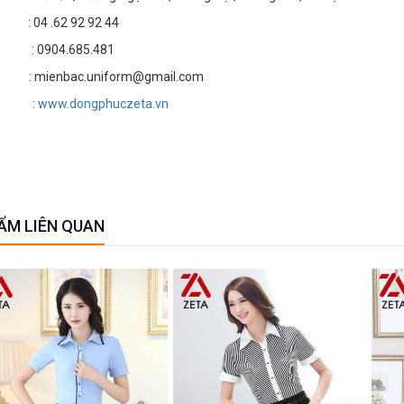
4 .62 92 92 44
 : 0904.685.481
 mienbac.uniform@gmail.com
te :
www.dongphuczeta.vn
ẨM LIÊN QUAN