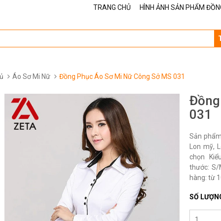
TRANG CHỦ
HÌNH ẢNH SẢN PHẨM ĐỒN
ủ
Áo Sơ Mi Nữ
Đồng Phục Áo Sơ Mi Nữ Công Sở MS 031
Đồng
031
Sản phẩm 
Lon mỹ, L
chọn Kiể
thước: S/
hàng: từ 10
SỐ LƯỢN