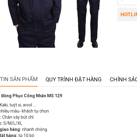
HOTLIN
TIN SẢN PHẨM
QUY TRÌNH ĐẶT HÀNG
CHÍNH SÁC
 Đồng Phục Công Nhân MS 129
Kaki, tuýt si, wool ….
nhiều màu- khách tự chọn
:
Chân váy bút chì
c:
S/M/L/XL
 giao hàng:
nhanh chóng.
đặt hàng:
từ 10 bộ