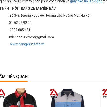
g có nhu cầu đặt may đồng phục công nhân và
giày bảo hộ lao động
xin
TNHH THỜI TRANG ZETA MIỀN BẮC
 3/3, Đường Ngọc Hồi, Hoàng Liệt, Hoàng Mai, Hà Nội
4 .62 92 92 44
 : 0904.685.481
 mienbac.uniform@gmail.com
te :
www.dongphuczeta.vn
ẨM LIÊN QUAN