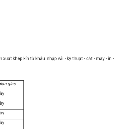
uất khép kín từ khâu nhập vải - kỹ thuật - cắt - may - in -
gian giao
ày
ày
ày
ày