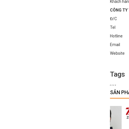
Khách hàn
CÔNG TY 
Đ/C : Số
Tel : 0
Hotline
Email :
Websi
Tags
,
,
,
,
SẢN PH