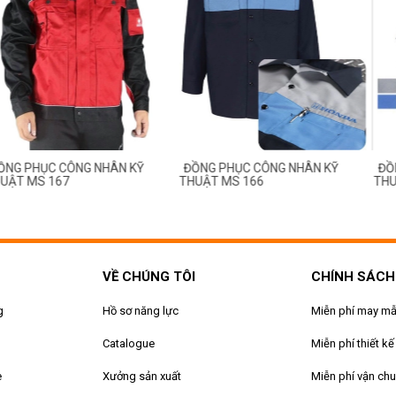
ỤC CÔNG NHÂN KỸ
ĐỒNG PHỤC CÔNG NHÂN KỸ
ĐỒNG PHỤ
S 167
THUẬT MS 166
THUẬT MS
VỀ CHÚNG TÔI
CHÍNH SÁCH
g
Hồ sơ năng lực
Miễn phí may m
Catalogue
Miễn phí thiết kế
e
Xưởng sản xuất
Miễn phí vận ch