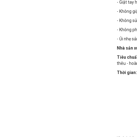
- Giặt tay
- Không g
- Không sử
- Không phơ
- Ủi nhẹ s
Nhà sản x
Tiêu chuẩ
thêu - hoà
Thời gian: