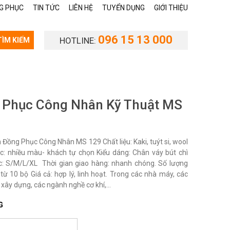
G PHỤC
TIN TỨC
LIÊN HỆ
TUYỂN DỤNG
GIỚI THIỆU
096 15 13 000
HOTLINE:
TÌM KIẾM
 Phục Công Nhân Kỹ Thuật MS
Đồng Phục Công Nhân MS 129 Chất liệu: Kaki, tuýt si, wool
c: nhiều màu- khách tự chọn Kiểu dáng: Chân váy bút chì
c: S/M/L/XL Thời gian giao hàng: nhanh chóng. Số lượng
từ 10 bộ Giá cả: hợp lý, linh hoạt. Trong các nhà máy, các
 xây dựng, các ngành nghề cơ khí,...
G