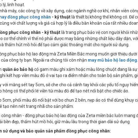
 lý, linh hoạt.
nhà máy, các công ty về xây dựng, các ngành nghề cơ khí, nhân viên công
may đồng phục công nhân
- kỹ thuật
là thiết bị không thể không có. Để 
cùng với chất lượng và giá cả hợp lý là điều băn khoăn của rất nhiều doa
ồng phục công nhân - kỹ thuật
là trang phục bảo vệ con người khỏi nh
o cơ thể chính vì thế nó phải được may bằng những chất liệu dày dặn, 
và thấm hút mồ hôi để tạo cảm giác thoáng mát cho người sử dụng.
ng phục bảo hộ lao động mà Zeta Miền Bắc mong muốn giới thiệu dưới đ
của công ty bạn. Ngoài ra chúng tôi còn nhận
may mũ bảo hộ lao động
.
ẩm
quần áo bảo hộ
có gam màu ghi xám hoặc màu lông chuột đang là sự lự
i kết hợp viền màu đỏ ở vai tạo ra điểm nhấn cho toàn bộ sản phẩm, gi
ay với măng sét tay 5cm, sẽ che cho cả cánh tay khỏi các yếu tố nguy hi
o hông có thể phối lé viền túi màu đỏ để tạo nét nổi bật cho chiếc áo.
o 5cm, phối màu đỏ nổi bật với bo chun 2 bên, nẹp áo có thể dùng khuy 
ẽ tạo nên nét trang nhã cho sản phẩm.
công nhân - đồng phục bảo hộ lao động của Zeta miền bắc luôn mang đến
vải bền đẹp, thấm hút mồ hôi, giữ màu lâu trong thời gian dài sử dụng
 sử dụng và bảo quản sản phẩm đồng phục công nhân: