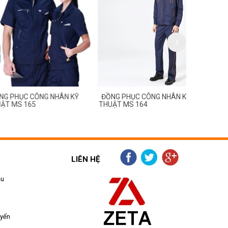
C CÔNG NHÂN KỸ
ĐỒNG PHỤC CÔNG NHÂN KỸ
ĐỒNG PHỤC
 165
THUẬT MS 164
THUẬT MS 
LIÊN HỆ
ẫu
uyển