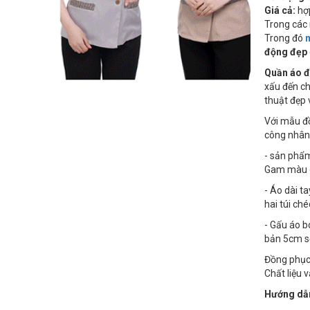
Giá cả:
hợp
Trong các 
Trong đó
động đẹp
Quần áo đ
xấu đến ch
thuật đẹp 
Với mẫu đồ
công nhân 
- sản ph
Gam màu gh
- Áo dài t
hai túi ché
- Gấu áo b
bản 5cm s
Đồng phục 
Chất liệu 
Hướng dẫn