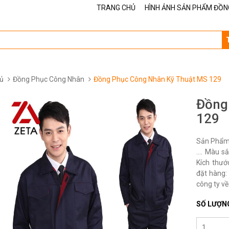
TRANG CHỦ
HÌNH ẢNH SẢN PHẨM ĐỒN
ủ
Đồng Phục Công Nhân
Đồng Phục Công Nhân Kỹ Thuật MS 129
Đồng
129
Sản Phẩm 
…. Màu sắ
Kích thướ
đặt hàng: 
công ty về
SỐ LƯỢN