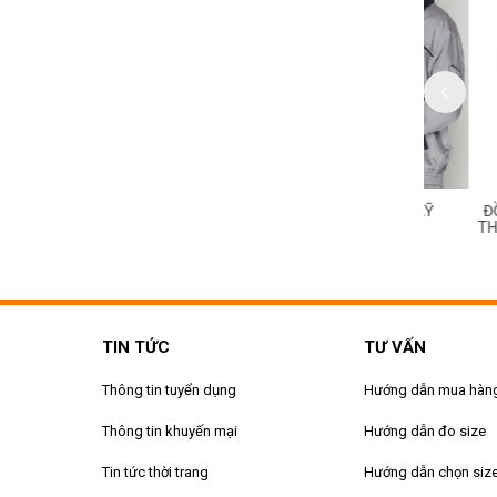
HỤC CÔNG NHÂN KỸ
ĐỒNG PHỤC CÔNG NHÂN KỸ
ĐỒNG PH
MS 169
THUẬT MS 168
THUẬT M
TIN TỨC
TƯ VẤN
Thông tin tuyển dụng
Hướng dẫn mua hàn
Thông tin khuyến mại
Hướng dẫn đo size
Tin tức thời trang
Hướng dẫn chọn siz