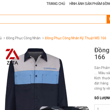
TRANG CHỦ
HÌNH ẢNH SẢN PHẨM ĐỒN
ủ
Đồng Phục Công Nhân
Đồng Phục Công Nhân Kỹ Thuật MS 166
Đồng
166
Sản Phẩm 
…. Màu sắ
Kích thướ
đặt hàng: 
công ty về
SỐ LƯỢN