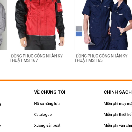
ỤC CÔNG NHÂN KỸ
ĐỒNG PHỤC CÔNG NHÂN KỸ
ĐỒNG PHỤ
S 167
THUẬT MS 165
THUẬT MS
VỀ CHÚNG TÔI
CHÍNH SÁCH
g
Hồ sơ năng lực
Miễn phí may m
Catalogue
Miễn phí thiết kế
e
Xưởng sản xuất
Miễn phí vận ch