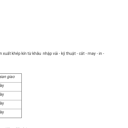
uất khép kín từ khâu nhập vải - kỹ thuật - cắt - may - in -
gian giao
ày
ày
ày
ày