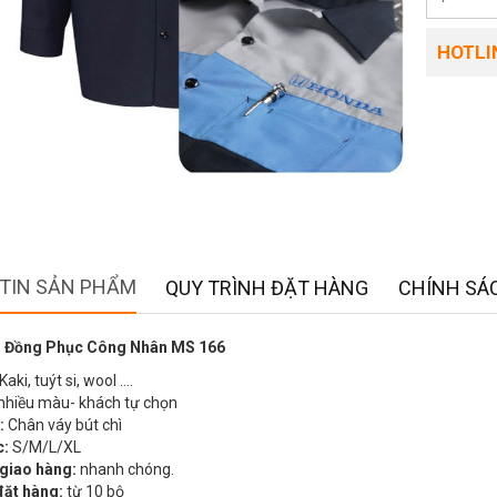
HOTLIN
TIN SẢN PHẨM
QUY TRÌNH ĐẶT HÀNG
CHÍNH SÁC
 Đồng Phục Công Nhân MS 166
Kaki, tuýt si, wool ….
nhiều màu- khách tự chọn
:
Chân váy bút chì
c:
S/M/L/XL
 giao hàng:
nhanh chóng.
đặt hàng:
từ 10 bộ