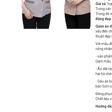
Giá cả:
hợp
Trong các 
Trong đó
động đẹp
Quần áo đ
xấu đến ch
thuật đẹp 
Với mẫu đồ
công nhân 
- sản ph
Gam màu gh
- Áo dài t
hai túi ché
- Gấu áo b
bản 5cm s
Đồng phục 
Chất liệu 
Hướng dẫn