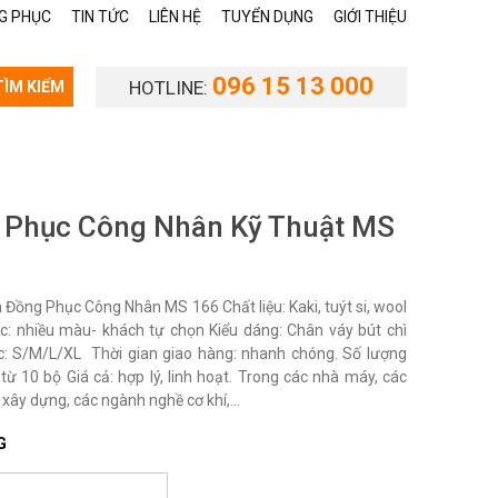
G PHỤC
TIN TỨC
LIÊN HỆ
TUYỂN DỤNG
GIỚI THIỆU
096 15 13 000
HOTLINE:
TÌM KIẾM
 Phục Công Nhân Kỹ Thuật MS
Đồng Phục Công Nhân MS 166 Chất liệu: Kaki, tuýt si, wool
c: nhiều màu- khách tự chọn Kiểu dáng: Chân váy bút chì
c: S/M/L/XL Thời gian giao hàng: nhanh chóng. Số lượng
từ 10 bộ Giá cả: hợp lý, linh hoạt. Trong các nhà máy, các
 xây dựng, các ngành nghề cơ khí,...
G