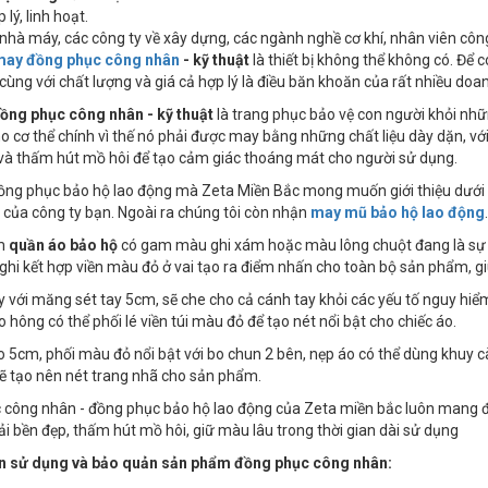
 lý, linh hoạt.
nhà máy, các công ty về xây dựng, các ngành nghề cơ khí, nhân viên công
may đồng phục công nhân
- kỹ thuật
là thiết bị không thể không có. Để 
cùng với chất lượng và giá cả hợp lý là điều băn khoăn của rất nhiều doa
ồng phục công nhân - kỹ thuật
là trang phục bảo vệ con người khỏi nh
o cơ thể chính vì thế nó phải được may bằng những chất liệu dày dặn, 
và thấm hút mồ hôi để tạo cảm giác thoáng mát cho người sử dụng.
ng phục bảo hộ lao động mà Zeta Miền Bắc mong muốn giới thiệu dưới đ
của công ty bạn. Ngoài ra chúng tôi còn nhận
may mũ bảo hộ lao động
.
ẩm
quần áo bảo hộ
có gam màu ghi xám hoặc màu lông chuột đang là sự lự
i kết hợp viền màu đỏ ở vai tạo ra điểm nhấn cho toàn bộ sản phẩm, gi
ay với măng sét tay 5cm, sẽ che cho cả cánh tay khỏi các yếu tố nguy hi
o hông có thể phối lé viền túi màu đỏ để tạo nét nổi bật cho chiếc áo.
o 5cm, phối màu đỏ nổi bật với bo chun 2 bên, nẹp áo có thể dùng khuy 
ẽ tạo nên nét trang nhã cho sản phẩm.
công nhân - đồng phục bảo hộ lao động của Zeta miền bắc luôn mang đến
vải bền đẹp, thấm hút mồ hôi, giữ màu lâu trong thời gian dài sử dụng
 sử dụng và bảo quản sản phẩm đồng phục công nhân: