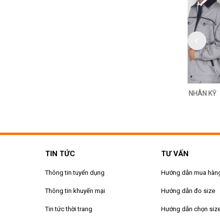
HỤC CÔNG NHÂN KỸ
ĐỒNG PHỤC CÔNG NHÂN KỸ
ĐỒNG PH
MS 169
THUẬT MS 168
THUẬT M
TIN TỨC
TƯ VẤN
Thông tin tuyển dụng
Hướng dẫn mua hàn
Thông tin khuyến mại
Hướng dẫn đo size
Tin tức thời trang
Hướng dẫn chọn siz