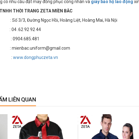
g có nhu cầu đặt may đồng phục công nhân và
giày bảo hộ lao động
xin
TNHH THỜI TRANG ZETA MIỀN BẮC
 3/3, Đường Ngọc Hồi, Hoàng Liệt, Hoàng Mai, Hà Nội
4 .62 92 92 44
 : 0904.685.481
 mienbac.uniform@gmail.com
te :
www.dongphuczeta.vn
ẨM LIÊN QUAN