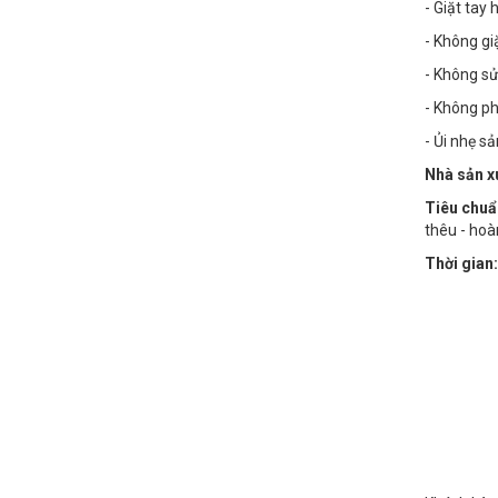
- Giặt tay
- Không g
- Không sử
- Không phơ
- Ủi nhẹ s
Nhà sản x
Tiêu chuẩ
thêu - hoà
Thời gian: