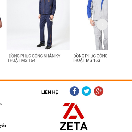
C CÔNG NHÂN KỸ
ĐỒNG PHỤC CÔNG NHÂN KỸ
ĐỒNG PHỤC
 164
THUẬT MS 163
THUẬT MS 
LIÊN HỆ
ẫu
uyển