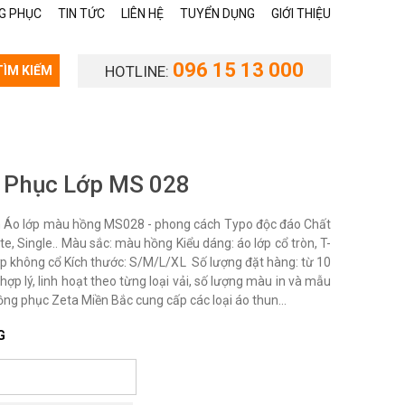
G PHỤC
TIN TỨC
LIÊN HỆ
TUYỂN DỤNG
GIỚI THIỆU
096 15 13 000
HOTLINE:
TÌM KIẾM
 Phục Lớp MS 028
Áo lớp màu hồng MS028 - phong cách Typo độc đáo Chất
ste, Single.. Màu sắc: màu hồng Kiểu dáng: áo lớp cổ tròn, T-
lớp không cổ Kích thước: S/M/L/XL Số lượng đặt hàng: từ 10
 hợp lý, linh hoạt theo từng loại vải, số lượng màu in và mẫu
Đồng phục Zeta Miền Bắc cung cấp các loại áo thun...
G