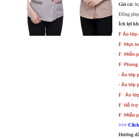
Giá cả:
hợ
Đồng phục 
Ích lợi k
F
Áo lớp 
F
Mực in 
F
Miễn ph
F
Phong c
- Áo lớp 
- Áo lớp 
F
Áo lớp k
F
Hỗ trợ 
F
Miễn ph
>>> Clic
Hướng dẫ