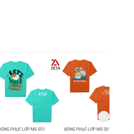
C LỚP MS 051
ĐỒNG PHỤC LỚP MS 001
ĐỒNG PHỤC