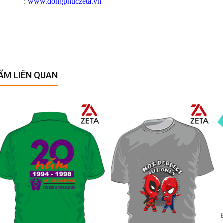
ite :
www.dongphuczeta.vn
ẨM LIÊN QUAN
ĐỒNG PHỤ