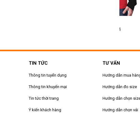
HỤC LỚP MS 055
ĐỒNG PHỤC LỚP MS 054
ĐỒNG PH
TIN TỨC
TƯ VẤN
Thông tin tuyển dụng
Hướng dẫn mua hàn
Thông tin khuyến mại
Hướng dẫn đo size
Tin tức thời trang
Hướng dẫn chọn siz
Ý kiến khách hàng
Hướng dẫn chọn vải