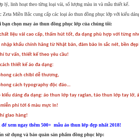
p lý, linh hoạt theo từng loại vải, số lượng màu in và mẫu thiết kế.
Zeta Miền Bắc cung cấp các loại áo thun đồng phục lớp với kiểu dáng 
hi bạn chọn may áo thun đồng phục lớp của chúng tôi:
chất liệu vải cao cấp, thấm hút tốt, đa dạng phù hợp với từng nh
nhập khẩu chính hãng từ Nhật bản, đảm bảo in sắc nét, bền đẹp
í tư vấn, thiết kế theo yêu cầu!
ách thiết kế áo đa dạng:
phong cách chibi dễ thương,
phong cách typography độc đáo...
iểu dáng đa dạng: áo thun lớp tay raglan, táo thun lớp tay lỡ, á
miễn phí tới 6 màu mực in!
í giao hàng!
k để xem ngay thêm 500+ mẫu áo thun lớp đẹp nhất 2018!
n sử dụng và bảo quản sản phẩm đồng phục lớp: