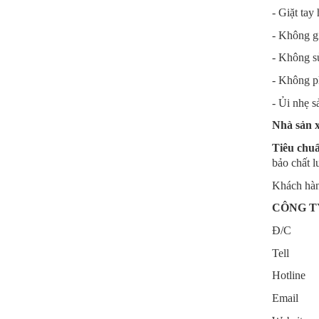
- Giặt tay
- Không g
- Không sử
- Không ph
- Ủi nhẹ 
Nhà sản 
Tiêu chu
bảo chất l
Khách hàn
CÔNG T
Đ/C : S
Tell :
Hotli
Email 