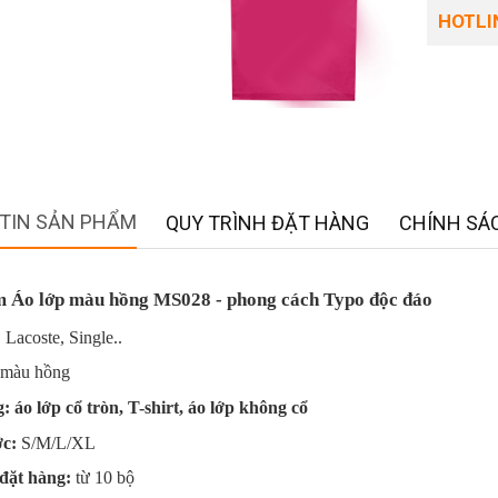
HOTLIN
TIN SẢN PHẨM
QUY TRÌNH ĐẶT HÀNG
CHÍNH SÁC
 Áo lớp màu hồng MS028 - phong cách Typo độc đáo
:
Lacoste, Single..
màu hồng
: áo lớp cổ tròn, T-shirt, áo lớp không cổ
ớc:
S/M/L/XL
đặt hàng:
từ 10 bộ