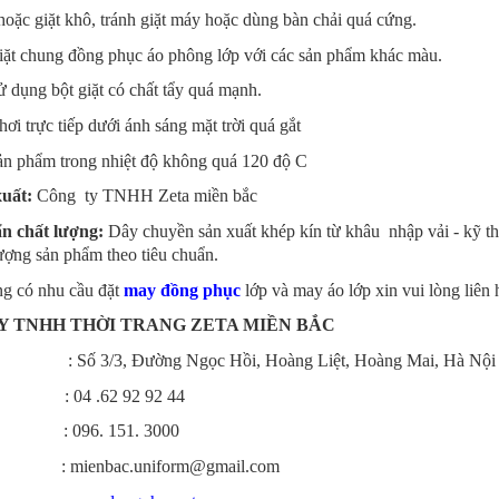
 hoặc giặt khô, tránh giặt máy hoặc dùng bàn chải quá cứng.
iặt chung đồng phục áo phông lớp với các sản phẩm khác màu.
 dụng bột giặt có chất tẩy quá mạnh.
ơi trực tiếp dưới ánh sáng mặt trời quá gắt
sản phẩm trong nhiệt độ không quá 120 độ C
xuất:
Công ty TNHH Zeta miền bắc
ẩn chất lượng:
Dây chuyền sản xuất khép kín từ khâu nhập vải - kỹ thu
ượng sản phẩm theo tiêu chuẩn.
g có nhu cầu đặt
may đồng phục
lớp và may áo lớp xin vui lòng liên 
Y TNHH THỜI TRANG ZETA MIỀN BẮC
ố 3/3, Đường Ngọc Hồi, Hoàng Liệt, Hoàng Mai, Hà Nội
 04 .62 92 92 44
ne : 09
6. 151. 3000
: mienbac.uniform@gmail.com