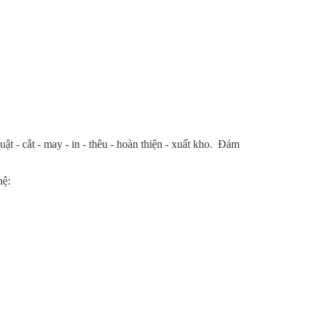
ật - cắt - may - in - thêu - hoàn thiện - xuất kho. Đảm
hệ: