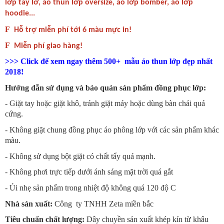
lớp tay lỡ, áo thun lớp oversize, áo lớp bomber, áo lớp
hoodie...
F
Hỗ trợ miễn phí tới 6 màu mực in!
F
Miễn phí giao hàng!
>>> Click để xem ngay thêm 500+ mẫu áo thun lớp đẹp nhất
2018!
Hướng dẫn sử dụng và bảo quản sản phẩm đồng phục lớp:
- Giặt tay hoặc giặt khô, tránh giặt máy hoặc dùng bàn chải quá
cứng.
- Không giặt chung đồng phục áo phông lớp với các sản phẩm khác
màu.
- Không sử dụng bột giặt có chất tẩy quá mạnh.
- Không phơi trực tiếp dưới ánh sáng mặt trời quá gắt
- Ủi nhẹ sản phẩm trong nhiệt độ không quá 120 độ C
Nhà sản xuất:
Công ty TNHH Zeta miền bắc
Tiêu chuẩn chất lượng:
Dây chuyền sản xuất khép kín từ khâu