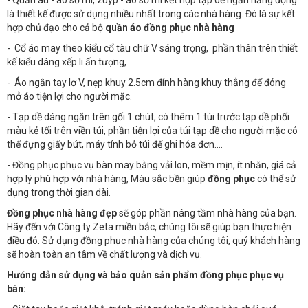
- Quần âu - áo sơ mi, zuýp - áo sơ mi kết hợp tạp dề ngắn năng động
là thiết kế được sử dụng nhiều nhất trong các nhà hàng. Đó là sự kết
hợp chủ đạo cho cả bộ
quần áo đồng phục nhà hàng
- Cổ áo may theo kiểu cổ tàu chữ V sáng trọng, phần thân trên thiết
kế kiểu dáng xếp li ấn tượng,
- Áo ngắn tay lơ V, nẹp khuy 2.5cm đính hàng khuy thẳng để đóng
mở áo tiện lợi cho người mặc.
- Tạp dề dáng ngắn trên gối 1 chút, có thêm 1 túi trước tạp dề phối
màu kẻ tối trên viền túi, phần tiện lợi của túi tạp dề cho người mặc có
thể đựng giấy bút, máy tính bỏ túi để ghi hóa đơn….
- Đồng phục phục vụ bàn may bằng vải lon, mềm mịn, ít nhăn, giá cả
hợp lý phù hợp với nhà hàng, Màu sắc bền giúp
đồng phục
có thể sử
dụng trong thời gian dài.
Đồng phục nhà hàng đẹp
sẽ góp phần nâng tầm nhà hàng của bạn.
Hãy đến với Công ty Zeta miền bắc, chúng tôi sẽ giúp bạn thực hiện
điều đó. Sử dụng đồng phục nhà hàng của chúng tôi, quý khách hàng
sẽ hoàn toàn an tâm về chất lượng và dịch vụ.
Hướng dẫn sử dụng và bảo quản sản phẩm đồng phục phục vụ
bàn: