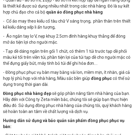
- Quần âu - áo sơ mi, zuýp - áo sơ mi kết hợp tạp dề ngắn năng động
là thiết kế được sử dụng nhiều nhất trong các nhà hàng. Đó là sự kết
hợp chủ đạo cho cả bộ
quần áo đồng phục nhà hàng
- Cổ áo may theo kiểu cổ tàu chữ V sáng trọng, phần thân trên thiết
kế kiểu dáng xếp li ấn tượng,
- Áo ngắn tay lơ V, nẹp khuy 2.5cm đính hàng khuy thẳng để đóng
mở áo tiện lợi cho người mặc.
- Tạp dề dáng ngắn trên gối 1 chút, có thêm 1 túi trước tạp dề phối
màu kẻ tối trên viền túi, phần tiện lợi của túi tạp dề cho người mặc có
thể đựng giấy bút, máy tính bỏ túi để ghi hóa đơn….
- Đồng phục phục vụ bàn may bằng vải lon, mềm mịn, ít nhăn, giá cả
hợp lý phù hợp với nhà hàng, Màu sắc bền giúp
đồng phục
có thể sử
dụng trong thời gian dài.
Đồng phục nhà hàng đẹp
sẽ góp phần nâng tầm nhà hàng của bạn.
Hãy đến với Công ty Zeta miền bắc, chúng tôi sẽ giúp bạn thực hiện
điều đó. Sử dụng đồng phục nhà hàng của chúng tôi, quý khách hàng
sẽ hoàn toàn an tâm về chất lượng và dịch vụ.
Hướng dẫn sử dụng và bảo quản sản phẩm đồng phục phục vụ
bàn: