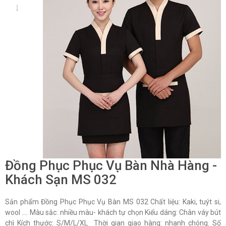
Đồng Phục Phục Vụ Bàn Nhà Hàng -
Khách Sạn MS 032
Sản phẩm Đồng Phục Phục Vụ Bàn MS 032 Chất liệu: Kaki, tuýt si,
wool …. Màu sắc: nhiều màu- khách tự chọn Kiểu dáng: Chân váy bút
chì Kích thước: S/M/L/XL Thời gian giao hàng: nhanh chóng. Số