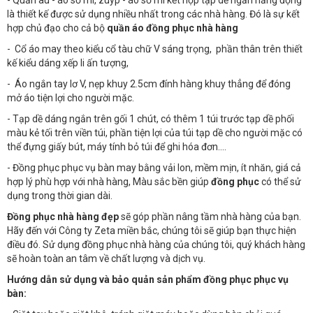
- Quần âu - áo sơ mi, zuýp - áo sơ mi kết hợp tạp dề ngắn năng động
là thiết kế được sử dụng nhiều nhất trong các nhà hàng. Đó là sự kết
hợp chủ đạo cho cả bộ
quần áo đồng phục nhà hàng
- Cổ áo may theo kiểu cổ tàu chữ V sáng trọng, phần thân trên thiết
kế kiểu dáng xếp li ấn tượng,
- Áo ngắn tay lơ V, nẹp khuy 2.5cm đính hàng khuy thẳng để đóng
mở áo tiện lợi cho người mặc.
- Tạp dề dáng ngắn trên gối 1 chút, có thêm 1 túi trước tạp dề phối
màu kẻ tối trên viền túi, phần tiện lợi của túi tạp dề cho người mặc có
thể đựng giấy bút, máy tính bỏ túi để ghi hóa đơn….
- Đồng phục phục vụ bàn may bằng vải lon, mềm mịn, ít nhăn, giá cả
hợp lý phù hợp với nhà hàng, Màu sắc bền giúp
đồng phục
có thể sử
dụng trong thời gian dài.
Đồng phục nhà hàng đẹp
sẽ góp phần nâng tầm nhà hàng của bạn.
Hãy đến với Công ty Zeta miền bắc, chúng tôi sẽ giúp bạn thực hiện
điều đó. Sử dụng đồng phục nhà hàng của chúng tôi, quý khách hàng
sẽ hoàn toàn an tâm về chất lượng và dịch vụ.
Hướng dẫn sử dụng và bảo quản sản phẩm đồng phục phục vụ
bàn: