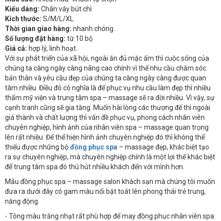
Kiểu dáng:
Chân váy bút chì
Kích thước:
S/M/L/XL
Thời gian giao hàng:
nhanh chóng.
Số lượng đặt hàng:
từ 10 bộ
Giá cả:
hợp lý, linh hoạt.
Với sự phát triển của xã hội, ngoài ăn đủ mặc ấm thì cuộc sống của
chúng ta càng ngày càng nâng cao chính vì thế nhu cầu chăm sóc
bản thân và yêu cầu đẹp của chúng ta càng ngày càng được quan
tâm nhiều. Điều đó có nghĩa là để phục vụ nhu cầu làm đẹp thì nhiều
thẩm mỹ viện và trung tâm spa – massage sẽ ra đời nhiều. Vì vậy, sự
cạnh tranh cũng sẽ gia tăng. Muốn hài lòng các thượng đế thì ngoài
giá thành và chất lượng thì vấn đề phục vụ, phong cách nhân viên
chuyên nghiệp, hình ảnh của nhân viên spa – massage quan trọng
lên rất nhiều. Để thể hiện hình ảnh chuyên nghiệp đó thì không thể
thiếu được những bộ
đồng phục spa
– massage đẹp, khác biệt tạo
ra sự chuyên nghiệp, mà chuyên nghiệp chính là một lợi thế khác biệt
để trung tâm spa đó thú hút nhiều khách đến với mình hơn.
Mẫu đồng phục spa – massage salon khách sạn mà chúng tôi muốn
đưa ra dưới đây có gam màu nổi bật toát lên phong thái trẻ trung,
năng động.
- Tông màu trắng nhạt rất phù hợp để may đồng phục nhân viên spa