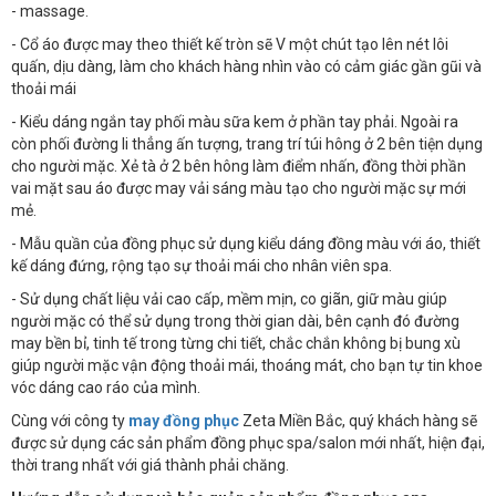
- massage.
- Cổ áo được may theo thiết kế tròn sẽ V một chút tạo lên nét lôi
quấn, dịu dàng, làm cho khách hàng nhìn vào có cảm giác gần gũi và
thoải mái
- Kiểu dáng ngắn tay phối màu sữa kem ở phần tay phải. Ngoài ra
còn phối đường li thẳng ấn tượng, trang trí túi hông ở 2 bên tiện dụng
cho người mặc. Xẻ tà ở 2 bên hông làm điểm nhấn, đồng thời phần
vai mặt sau áo được may vải sáng màu tạo cho người mặc sự mới
mẻ.
- Mẫu quần của đồng phục sử dụng kiểu dáng đồng màu với áo, thiết
kế dáng đứng, rộng tạo sự thoải mái cho nhân viên spa.
- Sử dụng chất liệu vải cao cấp, mềm mịn, co giãn, giữ màu giúp
người mặc có thể sử dụng trong thời gian dài, bên cạnh đó đường
may bền bỉ, tinh tế trong từng chi tiết, chắc chắn không bị bung xù
giúp người mặc vận động thoải mái, thoáng mát, cho bạn tự tin khoe
vóc dáng cao ráo của mình.
Cùng với công ty
may đồng phục
Zeta Miền Bắc, quý khách hàng sẽ
được sử dụng các sản phẩm đồng phục spa/salon mới nhất, hiện đại,
thời trang nhất với giá thành phải chăng.