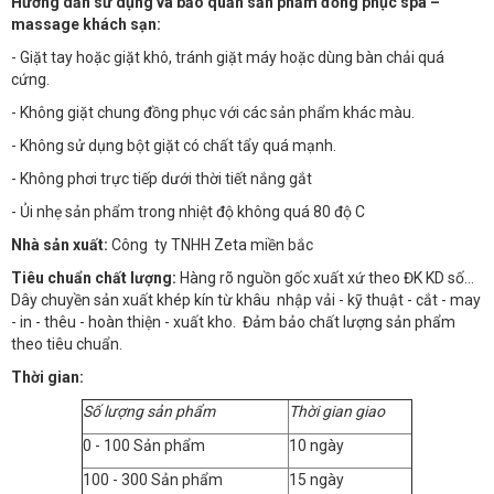
Hướng dẫn sử dụng và bảo quản sản phẩm đồng phục spa –
massage khách sạn:
- Giặt tay hoặc giặt khô, tránh giặt máy hoặc dùng bàn chải quá
cứng.
- Không giặt chung đồng phục với các sản phẩm khác màu.
- Không sử dụng bột giặt có chất tẩy quá mạnh.
- Không phơi trực tiếp dưới thời tiết nắng gắt
- Ủi nhẹ sản phẩm trong nhiệt độ không quá 80 độ C
Nhà sản xuất:
Công ty TNHH Zeta miền bắc
Tiêu chuẩn chất lượng:
Hàng rõ nguồn gốc xuất xứ theo ĐK KD số…
Dây chuyền sản xuất khép kín từ khâu nhập vải - kỹ thuật - cắt - may
- in - thêu - hoàn thiện - xuất kho. Đảm bảo chất lượng sản phẩm
theo tiêu chuẩn.
Thời gian:
Số lượng sản phẩm
Thời gian giao
0 - 100 Sản phẩm
10 ngày
100 - 300 Sản phẩm
15 ngày