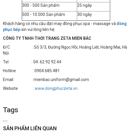
300 - 500 Sản phẩm
25 ngày
500 - 10.000 Sản phẩm
30 ngày
Khách hàng có nhu cầu đặt may đồng phục spa - massage và
đồng
phục bếp
xin vui lòng liên hệ.
CÔNG TY TNHH THỜI TRANG ZETA MIỀN BẮC
Đ/C : Số 3/3, Đường Ngọc Hồi, Hoàng Liệt, Hoàng Mai, Hà
Nội
Tel : 04 .62 92 92 44
Hotline : 0904.685.481
Email : mienbac.uniform@gmail.com
Website :
www.dongphuczeta.vn
Tags
,
,
,
SẢN PHẨM LIÊN QUAN