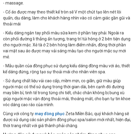
- massage.
- Cổ áo được may theo thiết kế tròn sẽ V một chút tạo lên nét lôi
quấn, dịu dàng, làm cho khách hàng nhìn vào có cảm giác gần gũi và
thoải mái
- Kiểu dáng ngắn tay phối màu sữa kem ở phần tay phải. Ngoài ra
còn phối đường li thẳng ấn tượng, trang trí túi hông ở 2 bên tiện dụng
cho người mặc. Xẻ tà ở 2 bên hông làm điểm nhấn, đồng thời phần
vai mặt sau áo được may vải sáng màu tạo cho người mặc sự mới
mẻ.
- Mẫu quần của đồng phục sử dụng kiểu dáng đồng màu với áo, thiết
kế dáng đứng, rộng tạo sự thoải mái cho nhân viên spa.
- Sử dụng chất liệu vải cao cấp, mềm mịn, co giãn, giữ màu giúp
người mặc có thể sử dụng trong thời gian dài, bên cạnh đó đường
may bền bỉ, tinh tế trong từng chi tiết, chắc chắn không bị bung xù
giúp người mặc vận động thoải mái, thoáng mát, cho bạn tự tin khoe
vóc dáng cao ráo của mình.
Cùng với công ty
may đồng phục
Zeta Miền Bắc, quý khách hàng sẽ
được sử dụng các sản phẩm đồng phục spa/salon mới nhất, hiện đại,
thời trang nhất với giá thành phải chăng.