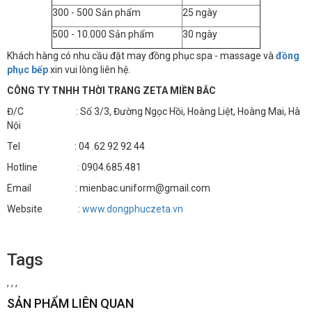
300 - 500 Sản phẩm
25 ngày
500 - 10.000 Sản phẩm
30 ngày
Khách hàng có nhu cầu đặt may đồng phục spa - massage và
đồng
phục bếp
xin vui lòng liên hệ.
CÔNG TY TNHH THỜI TRANG ZETA MIỀN BẮC
Đ/C : Số 3/3, Đường Ngọc Hồi, Hoàng Liệt, Hoàng Mai, Hà
Nội
Tel : 04 .62 92 92 44
Hotline : 0904.685.481
Email : mienbac.uniform@gmail.com
Website :
www.dongphuczeta.vn
Tags
,
,
,
SẢN PHẨM LIÊN QUAN