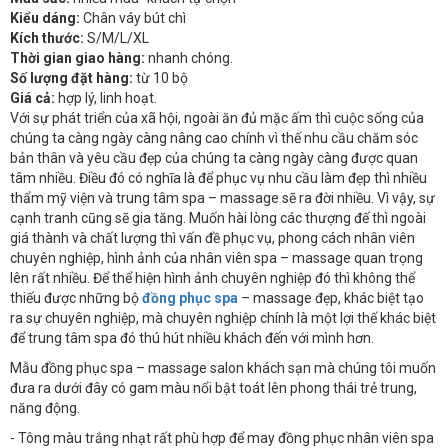
Kiểu dáng:
Chân váy bút chì
Kích thước:
S/M/L/XL
Thời gian giao hàng:
nhanh chóng.
Số lượng đặt hàng:
từ 10 bộ
Giá cả:
hợp lý, linh hoạt.
Với sự phát triển của xã hội, ngoài ăn đủ mặc ấm thì cuộc sống của
chúng ta càng ngày càng nâng cao chính vì thế nhu cầu chăm sóc
bản thân và yêu cầu đẹp của chúng ta càng ngày càng được quan
tâm nhiều. Điều đó có nghĩa là để phục vụ nhu cầu làm đẹp thì nhiều
thẩm mỹ viện và trung tâm spa – massage sẽ ra đời nhiều. Vì vậy, sự
cạnh tranh cũng sẽ gia tăng. Muốn hài lòng các thượng đế thì ngoài
giá thành và chất lượng thì vấn đề phục vụ, phong cách nhân viên
chuyên nghiệp, hình ảnh của nhân viên spa – massage quan trọng
lên rất nhiều. Để thể hiện hình ảnh chuyên nghiệp đó thì không thể
thiếu được những bộ
đồng phục spa
– massage đẹp, khác biệt tạo
ra sự chuyên nghiệp, mà chuyên nghiệp chính là một lợi thế khác biệt
để trung tâm spa đó thú hút nhiều khách đến với mình hơn.
Mẫu đồng phục spa – massage salon khách sạn mà chúng tôi muốn
đưa ra dưới đây có gam màu nổi bật toát lên phong thái trẻ trung,
năng động.
- Tông màu trắng nhạt rất phù hợp để may đồng phục nhân viên spa