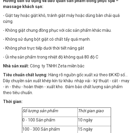
Hướng dẫn sử dụng và bảo quản sản phẩm đồng phục spa –
massage khách sạn:
- Giặt tay hoặc giặt khô, tránh giặt máy hoặc dùng bàn chải quá
cứng.
- Không giặt chung đồng phục với các sản phẩm khác màu.
- Không sử dụng bột giặt có chất tẩy quá mạnh.
- Không phơi trực tiếp dưới thời tiết nắng gắt
- Ủi nhẹ sản phẩm trong nhiệt độ không quá 80 độ C
Nhà sản xuất:
Công ty TNHH Zeta miền bắc
Tiêu chuẩn chất lượng:
Hàng rõ nguồn gốc xuất xứ theo ĐK KD số…
Dây chuyền sản xuất khép kín từ khâu nhập vải - kỹ thuật - cắt - may
- in - thêu - hoàn thiện - xuất kho. Đảm bảo chất lượng sản phẩm
theo tiêu chuẩn.
Thời gian:
Số lượng sản phẩm
Thời gian giao
0 - 100 Sản phẩm
10 ngày
100 - 300 Sản phẩm
15 ngày