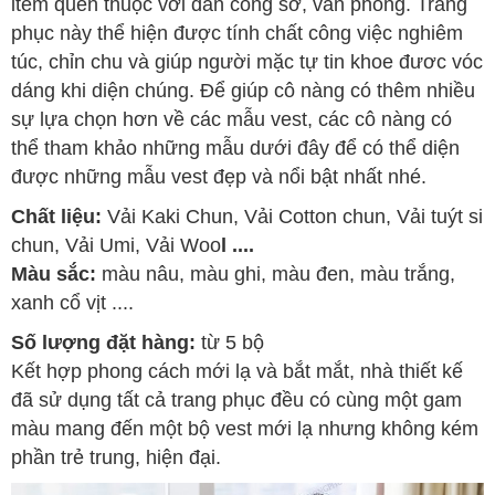
item quen thuộc với dân công sở, văn phòng. Trang
phục này thể hiện được tính chất công việc nghiêm
túc, chỉn chu và giúp người mặc tự tin khoe đươc vóc
dáng khi diện chúng. Để giúp cô nàng có thêm nhiều
sự lựa chọn hơn về các mẫu vest, các cô nàng có
thể tham khảo những mẫu dưới đây để có thể diện
được những mẫu vest đẹp và nổi bật nhất nhé.
Chất liệu:
Vải Kaki Chun, Vải Cotton chun, Vải tuýt si
chun, Vải Umi, Vải Woo
l ....
Màu sắc:
màu nâu, màu ghi, màu đen, màu trắng,
xanh cổ vịt ....
Số lượng đặt hàng:
từ 5 bộ
Kết hợp phong cách mới lạ và bắt mắt, nhà thiết kế
đã sử dụng tất cả trang phục đều có cùng một gam
màu mang đến một bộ vest mới lạ nhưng không kém
phần trẻ trung, hiện đại.