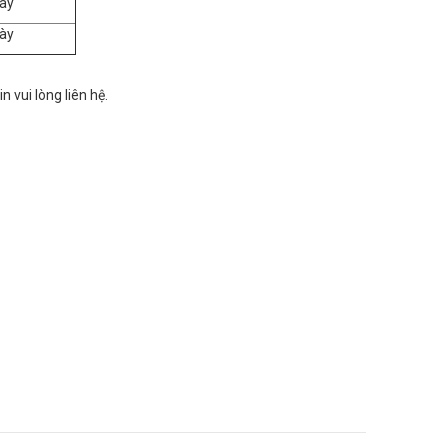
ày
ày
in vui lòng liên hệ.