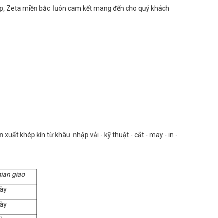
ghiệp, Zeta miền bắc luôn cam kết mang đến cho quý khách
uất khép kín từ khâu nhập vải - kỹ thuật - cắt - may - in -
gian giao
ày
ày