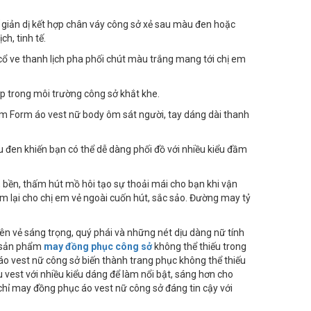
 giản dị kết hợp chân váy công sở xẻ sau màu đen hoặc
h, tinh tế.
 cổ ve thanh lịch pha phối chút màu trắng mang tới chị em
p trong môi trường công sở khắt khe.
 làm Form áo vest nữ body ôm sát người, tay dáng dài thanh
u đen khiến bạn có thể dễ dàng phối đồ với nhiều kiểu đầm
n, bền, thấm hút mồ hôi tạo sự thoải mái cho bạn khi vận
đem lại cho chị em vẻ ngoài cuốn hút, sắc sảo. Đường may tỷ
lên vẻ sáng trọng, quý phái và những nét dịu dàng nữ tính
t sản phẩm
may đồng phục công sở
không thể thiếu trong
 áo vest nữ công sở biến thành trang phục không thể thiếu
vest với nhiều kiểu dáng để làm nổi bật, sáng hơn cho
chỉ may đồng phục áo vest nữ công sở đáng tin cậy với