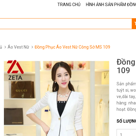
TRANG CHỦ
HÌNH ẢNH SẢN PHẨM ĐỒN
ủ
Áo Vest Nữ
Đồng Phục Áo Vest Nữ Công Sở MS 109
Đồng
109
Sản phẩm 
tuýt si, w
ve,dài ta
hàng: nha
hoạt. Đồng
SỐ LƯỢN