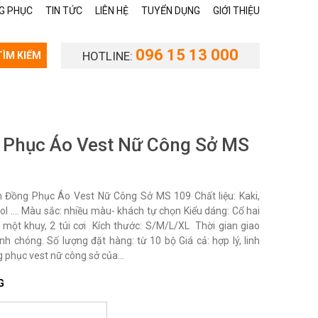
G PHỤC
TIN TỨC
LIÊN HỆ
TUYỂN DỤNG
GIỚI THIỆU
096 15 13 000
HOTLINE:
TÌM KIẾM
 Phục Áo Vest Nữ Công Sở MS
Đồng Phục Áo Vest Nữ Công Sở MS 109 Chất liệu: Kaki,
ool …. Màu sắc: nhiều màu- khách tự chọn Kiểu dáng: Cổ hai
y, một khuy, 2 túi cơi Kích thước: S/M/L/XL Thời gian giao
nh chóng. Số lượng đặt hàng: từ 10 bộ Giá cả: hợp lý, linh
 phục vest nữ công sở của...
G