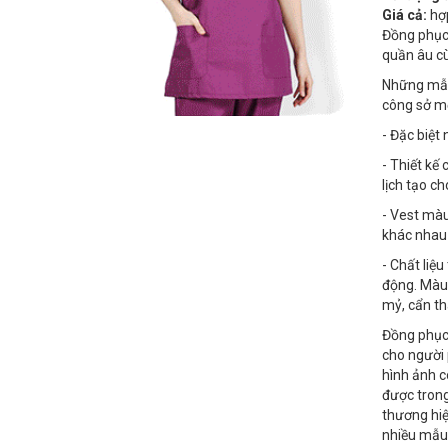
Giá cả:
hợp
Đồng phục 
quần âu cù
Những m
công sở mộ
- Đặc biệt
- Thiết kế
lịch tạo c
- Vest màu
khác nhau
- Chất liệ
động. Màu 
mỷ, cẩn th
Đồng phục 
cho người 
hình ảnh c
được trong
thương hiệ
nhiều mẫu 