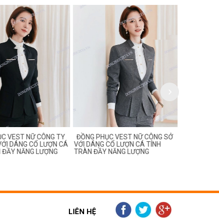
C VEST NỮ CÔNG TY
ĐỒNG PHỤC VEST NỮ CÔNG SỞ
ĐỒNG PHỤC
VỚI DÁNG CỔ LƯỢN CÁ
VỚI DÁNG CỔ LƯỢN CÁ TÍNH
MÀU GHI S
N ĐẦY NĂNG LƯỢNG
TRÀN ĐẦY NĂNG LƯỢNG
TRUNG, HIỆN
LIÊN HỆ