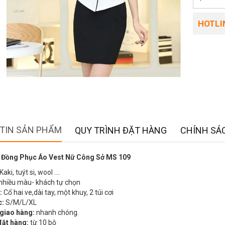
HOTLIN
TIN SẢN PHẨM
QUY TRÌNH ĐẶT HÀNG
CHÍNH SÁC
 Đồng Phục Áo Vest Nữ Công Sở MS 109
Kaki, tuýt si, wool ….
nhiều màu- khách tự chọn
:
Cổ hai ve,dài tay, một khuy, 2 túi cơi
c:
S/M/L/XL
 giao hàng:
nhanh chóng.
đặt hàng:
từ 10 bộ