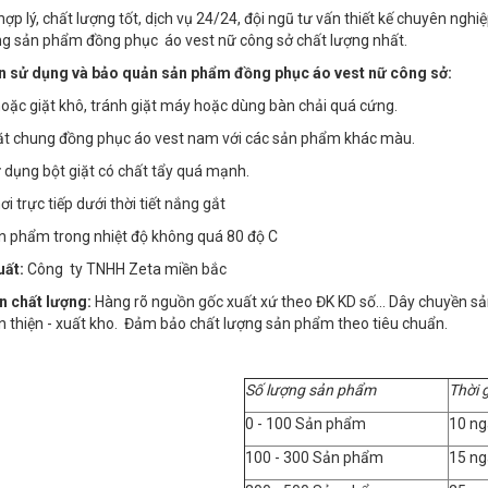
 hợp lý, chất lượng tốt, dịch vụ 24/24, đội ngũ tư vấn thiết kế chuyên n
g sản phẩm đồng phục áo vest nữ công sở chất lượng nhất.
 sử dụng và bảo quản sản phẩm đồng phục áo vest nữ công sở:
 hoặc giặt khô, tránh giặt máy hoặc dùng bàn chải quá cứng.
iặt chung đồng phục áo vest nam với các sản phẩm khác màu.
 dụng bột giặt có chất tẩy quá mạnh.
i trực tiếp dưới thời tiết nắng gắt
ản phẩm trong nhiệt độ không quá 80 độ C
uất:
Công ty TNHH Zeta miền bắc
n chất lượng:
Hàng rõ nguồn gốc xuất xứ theo ĐK KD số… Dây chuyền sản x
n thiện - xuất kho. Đảm bảo chất lượng sản phẩm theo tiêu chuẩn.
Số lượng sản phẩm
Thời 
0 - 100 Sản phẩm
10 ng
100 - 300 Sản phẩm
15 ng