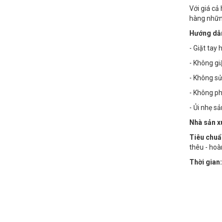
Với giá cả
hàng nhữn
Hướng dẫn
- Giặt tay
- Không g
- Không sử
- Không phơ
- Ủi nhẹ s
Nhà sản x
Tiêu chuẩ
thêu - hoà
Thời gian: