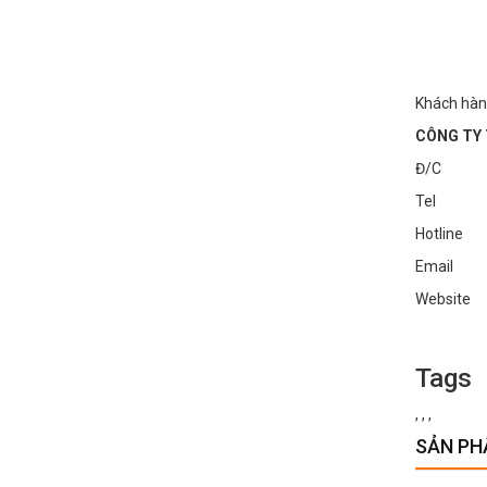
Khách hàn
CÔNG TY 
Đ/C : Số
Tel : 0
Hotline
Email :
Websi
Tags
,
,
,
SẢN PH