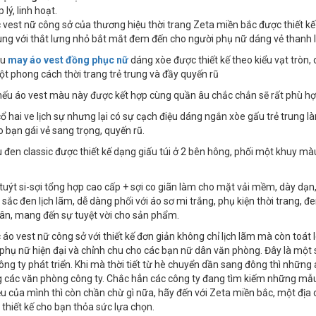
 lý, linh hoạt.
vest nữ công sở của thương hiệu thời trang Zeta miền bắc được thiết kế
ng với thắt lưng nhỏ bắt mắt đem đến cho người phụ nữ dáng vẻ thanh lịc
ẫu
may áo vest đồng phục nữ
dáng xòe được thiết kế theo kiểu vạt tròn,
t phong cách thời trang trẻ trung và đầy quyến rũ
 nếu áo vest màu này được kết hợp cùng quần âu chắc chắn sẽ rất phù hợ
 cổ hai ve lịch sự nhưng lại có sự cạch điệu dáng ngắn xòe gấu trẻ trung
ho bạn gái vẻ sang trọng, quyến rũ.
 đen classic được thiết kế dạng giấu túi ở 2 bên hông, phối một khuy mà
u tuýt si-sợi tổng hợp cao cấp + sợi co giãn làm cho mặt vải mềm, dày dạ
sắc đen lịch lãm, dễ dàng phối với áo sơ mi trắng, phụ kiện thời trang, 
ân, mang đến sự tuyệt vời cho sản phẩm.
áo vest nữ công sở với thiết kế đơn giản không chỉ lịch lãm mà còn toát 
phụ nữ hiện đại và chỉnh chu cho các bạn nữ dân văn phòng. Đây là mộ
ông ty phát triển. Khi mà thời tiết từ hè chuyển dần sang đông thì những
 các văn phòng công ty. Chắc hẳn các công ty đang tìm kiếm những mẫu 
u của mình thì còn chần chừ gì nữa, hãy đến với Zeta miền bắc, một địa 
thiết kế cho bạn thỏa sức lựa chọn.