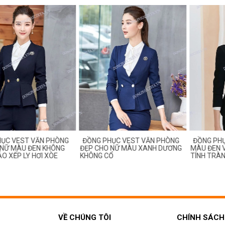
HỤC VEST VĂN PHÒNG
ĐỒNG PHỤC VEST VĂN PHÒNG
ĐỒNG PHỤ
 NỮ MÀU ĐEN KHÔNG
ĐẸP CHO NỮ MÀU XANH DƯƠNG
MÀU ĐEN 
ÁO XẾP LY HƠI XÒE
KHÔNG CỔ
TÍNH TRÀ
VỀ CHÚNG TÔI
CHÍNH SÁCH