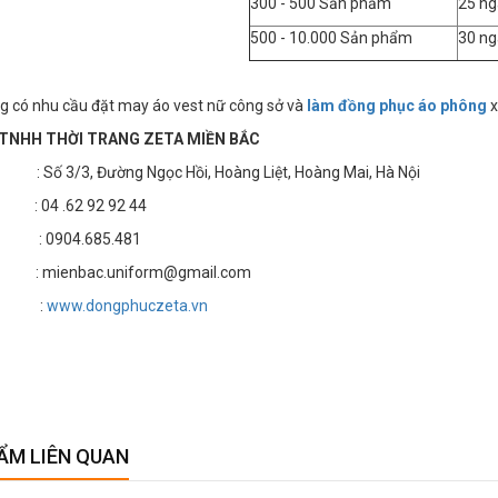
300 - 500 Sản phẩm
25 ng
500 - 10.000 Sản phẩm
30 ng
g có nhu cầu đặt may áo vest nữ công sở và
làm đồng phục áo phông
x
TNHH THỜI TRANG ZETA MIỀN BẮC
 3/3, Đường Ngọc Hồi, Hoàng Liệt, Hoàng Mai, Hà Nội
4 .62 92 92 44
 : 0904.685.481
 mienbac.uniform@gmail.com
te :
www.dongphuczeta.vn
ẨM LIÊN QUAN