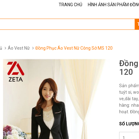
TRANG CHỦ
HÌNH ẢNH SẢN PHẨM ĐỒN
ủ
Áo Vest Nữ
Đồng Phục Áo Vest Nữ Công Sở MS 120
Đồng
120
Sản phẩm 
tuýt si, w
ve,dài ta
hàng: nha
hoạt. Đồng
SỐ LƯỢN