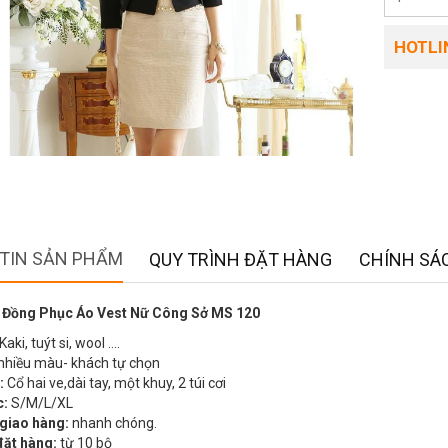
HOTLIN
TIN SẢN PHẨM
QUY TRÌNH ĐẶT HÀNG
CHÍNH SÁC
 Đồng Phục Áo Vest Nữ Công Sở MS 120
Kaki, tuýt si, wool ….
nhiều màu- khách tự chọn
:
Cổ hai ve,dài tay, một khuy, 2 túi cơi
c:
S/M/L/XL
 giao hàng:
nhanh chóng.
đặt hàng:
từ 10 bộ