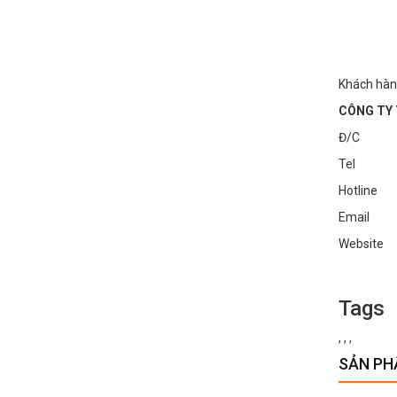
Khách hàn
CÔNG TY 
Đ/C : Số
Tel : 0
Hotline
Email :
Websi
Tags
,
,
,
SẢN PH