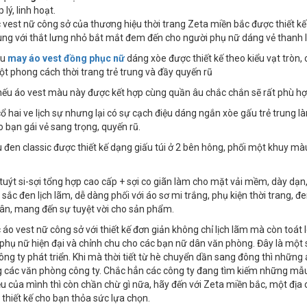
 lý, linh hoạt.
vest nữ công sở của thương hiệu thời trang Zeta miền bắc được thiết kế
ng với thắt lưng nhỏ bắt mắt đem đến cho người phụ nữ dáng vẻ thanh lịc
ẫu
may áo vest đồng phục nữ
dáng xòe được thiết kế theo kiểu vạt tròn,
t phong cách thời trang trẻ trung và đầy quyến rũ
 nếu áo vest màu này được kết hợp cùng quần âu chắc chắn sẽ rất phù hợ
 cổ hai ve lịch sự nhưng lại có sự cạch điệu dáng ngắn xòe gấu trẻ trung
ho bạn gái vẻ sang trọng, quyến rũ.
 đen classic được thiết kế dạng giấu túi ở 2 bên hông, phối một khuy mà
u tuýt si-sợi tổng hợp cao cấp + sợi co giãn làm cho mặt vải mềm, dày dạ
sắc đen lịch lãm, dễ dàng phối với áo sơ mi trắng, phụ kiện thời trang, 
ân, mang đến sự tuyệt vời cho sản phẩm.
áo vest nữ công sở với thiết kế đơn giản không chỉ lịch lãm mà còn toát 
phụ nữ hiện đại và chỉnh chu cho các bạn nữ dân văn phòng. Đây là mộ
ông ty phát triển. Khi mà thời tiết từ hè chuyển dần sang đông thì những
 các văn phòng công ty. Chắc hẳn các công ty đang tìm kiếm những mẫu 
u của mình thì còn chần chừ gì nữa, hãy đến với Zeta miền bắc, một địa 
thiết kế cho bạn thỏa sức lựa chọn.