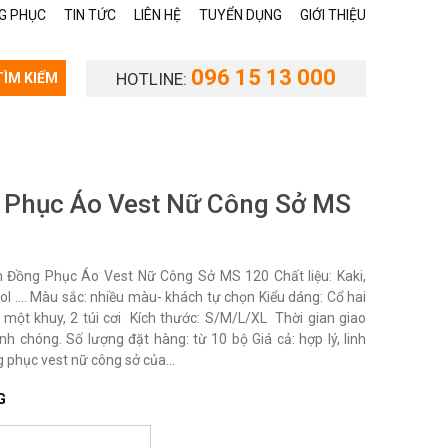
G PHỤC
TIN TỨC
LIÊN HỆ
TUYỂN DỤNG
GIỚI THIỆU
096 15 13 000
HOTLINE:
TÌM KIẾM
 Phục Áo Vest Nữ Công Sở MS
Đồng Phục Áo Vest Nữ Công Sở MS 120 Chất liệu: Kaki,
ool …. Màu sắc: nhiều màu- khách tự chọn Kiểu dáng: Cổ hai
y, một khuy, 2 túi cơi Kích thước: S/M/L/XL Thời gian giao
nh chóng. Số lượng đặt hàng: từ 10 bộ Giá cả: hợp lý, linh
 phục vest nữ công sở của...
G