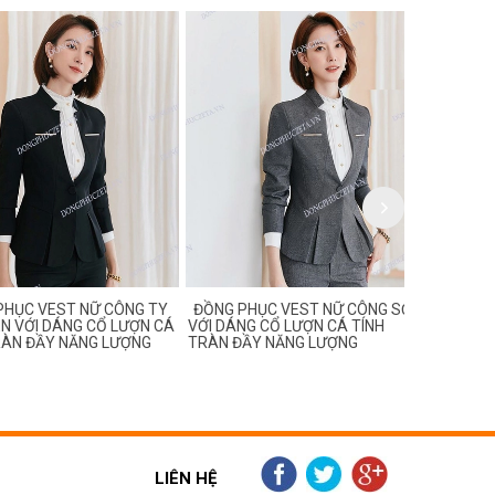
C VEST NỮ CÔNG TY
ĐỒNG PHỤC VEST NỮ CÔNG SỞ
ĐỒNG PHỤC
VỚI DÁNG CỔ LƯỢN CÁ
VỚI DÁNG CỔ LƯỢN CÁ TÍNH
MÀU GHI S
N ĐẦY NĂNG LƯỢNG
TRÀN ĐẦY NĂNG LƯỢNG
TRUNG, HIỆN
LIÊN HỆ