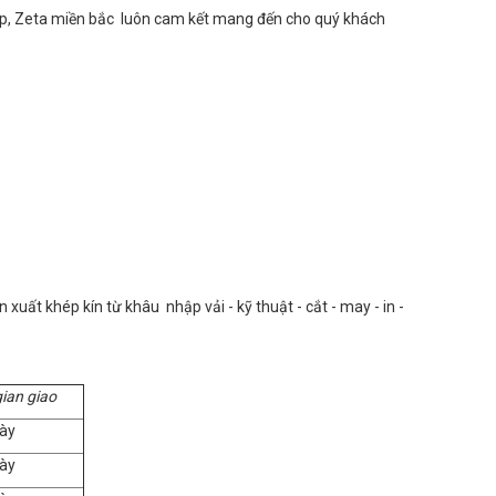
ghiệp, Zeta miền bắc luôn cam kết mang đến cho quý khách
uất khép kín từ khâu nhập vải - kỹ thuật - cắt - may - in -
gian giao
ày
ày