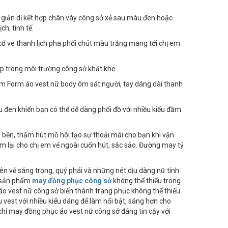
 giản dị kết hợp chân váy công sở xẻ sau màu đen hoặc
h, tinh tế.
 cổ ve thanh lịch pha phối chút màu trắng mang tới chị em
p trong môi trường công sở khắt khe.
 làm Form áo vest nữ body ôm sát người, tay dáng dài thanh
u đen khiến bạn có thể dễ dàng phối đồ với nhiều kiểu đầm
n, bền, thấm hút mồ hôi tạo sự thoải mái cho bạn khi vận
đem lại cho chị em vẻ ngoài cuốn hút, sắc sảo. Đường may tỷ
lên vẻ sáng trọng, quý phái và những nét dịu dàng nữ tính
t sản phẩm
may đồng phục công sở
không thể thiếu trong
 áo vest nữ công sở biến thành trang phục không thể thiếu
vest với nhiều kiểu dáng để làm nổi bật, sáng hơn cho
chỉ may đồng phục áo vest nữ công sở đáng tin cậy với