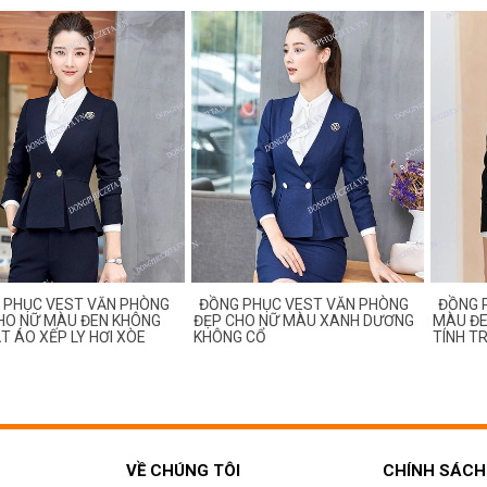
HỤC VEST VĂN PHÒNG
ĐỒNG PHỤC VEST VĂN PHÒNG
ĐỒNG PHỤ
 NỮ MÀU ĐEN KHÔNG
ĐẸP CHO NỮ MÀU XANH DƯƠNG
MÀU ĐEN 
ÁO XẾP LY HƠI XÒE
KHÔNG CỔ
TÍNH TRÀ
VỀ CHÚNG TÔI
CHÍNH SÁCH