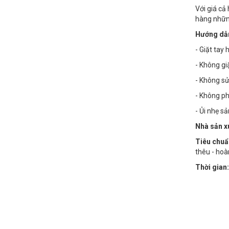
Với giá cả
hàng nhữn
Hướng dẫn
- Giặt tay
- Không g
- Không sử
- Không phơ
- Ủi nhẹ s
Nhà sản x
Tiêu chuẩ
thêu - hoà
Thời gian: