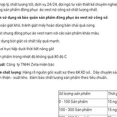
 hợp lý, chất lượng tốt, dịch vụ 24/24, đội ngũ tư vấn thiết kế chuyên n
g sản phẩm đồng phục áo vest nữ công sở chất lượng nhất.
 sử dụng và bảo quản sản phẩm đồng phục áo vest nữ công sở:
 hoặc giặt khô, tránh giặt máy hoặc dùng bàn chải quá cứng.
iặt chung đồng phục áo vest nam với các sản phẩm khác màu.
 dụng bột giặt có chất tẩy quá mạnh.
i trực tiếp dưới thời tiết nắng gắt
ản phẩm trong nhiệt độ không quá 80 độ C
uất:
Công ty TNHH Zeta miền bắc
n chất lượng:
Hàng rõ nguồn gốc xuất xứ theo ĐK KD số… Dây chuyền sản x
n thiện - xuất kho. Đảm bảo chất lượng sản phẩm theo tiêu chuẩn.
Số lượng sản phẩm
Thời 
0 - 100 Sản phẩm
10 ng
100 - 300 Sản phẩm
15 ng