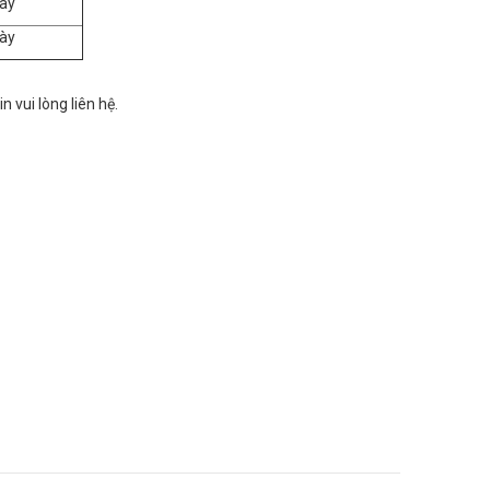
ày
ày
in vui lòng liên hệ.