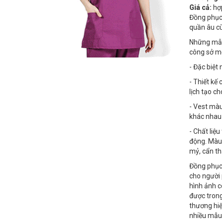
Giá cả:
hợp
Đồng phục 
quần âu cù
Những m
công sở mộ
- Đặc biệt
- Thiết kế
lịch tạo c
- Vest màu
khác nhau
- Chất liệ
động. Màu 
mỷ, cẩn th
Đồng phục 
cho người 
hình ảnh c
được trong
thương hiệ
nhiều mẫu 