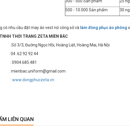
300 - 500 Sản phẩm
25 ng
500 - 10.000 Sản phẩm
30 ng
g có nhu cầu đặt may áo vest nữ công sở và
làm đồng phục áo phông
x
TNHH THỜI TRANG ZETA MIỀN BẮC
 3/3, Đường Ngọc Hồi, Hoàng Liệt, Hoàng Mai, Hà Nội
4 .62 92 92 44
 : 0904.685.481
 mienbac.uniform@gmail.com
te :
www.dongphuczeta.vn
ẨM LIÊN QUAN