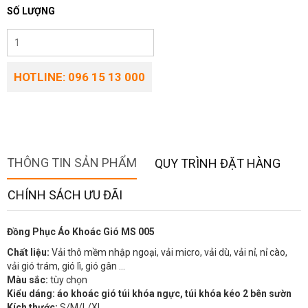
SỐ LƯỢNG
HOTLINE: 096 15 13 000
THÔNG TIN SẢN PHẨM
QUY TRÌNH ĐẶT HÀNG
CHÍNH SÁCH ƯU ĐÃI
Đồng Phục Áo Khoác Gió MS 005
Chất liệu:
Vải thô mềm nhập ngoại, vải micro, vải dù, vải nỉ, nỉ cào,
vải gió trám, gió lì, gió gân …
Màu sắc:
tùy chọn
Kiểu dáng: áo khoác gió túi khóa ngực, túi khóa kéo 2 bên sườn
Kích thước:
S/M/L/XL