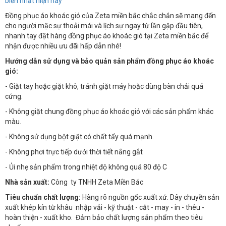
biến nhất hiện nay
Đồng phục áo khoác gió của Zeta miền bắc chắc chắn sẽ mang đến
cho người mặc sự thoải mái và lịch sự ngay từ lần gặp đầu tiên,
nhanh tay đặt hàng đồng phục áo khoác gió tại Zeta miền bắc để
nhận được nhiều ưu đãi hấp dẫn nhé!
Hướng dẫn sử dụng và bảo quản sản phẩm đồng phục áo khoác
gió:
- Giặt tay hoặc giặt khô, tránh giặt máy hoặc dùng bàn chải quá
cứng.
- Không giặt chung đồng phục áo khoác gió với các sản phẩm khác
màu.
- Không sử dụng bột giặt có chất tẩy quá mạnh.
- Không phơi trực tiếp dưới thời tiết nắng gắt
- Ủi nhẹ sản phẩm trong nhiệt độ không quá 80 độ C
Nhà sản xuất:
Công ty TNHH Zeta Miền Bắc
Tiêu chuẩn chất lượng:
Hàng rõ nguồn gốc xuất xứ. Dây chuyền sản
xuất khép kín từ khâu nhập vải - kỹ thuật - cắt - may - in - thêu -
hoàn thiện - xuất kho. Đảm bảo chất lượng sản phẩm theo tiêu