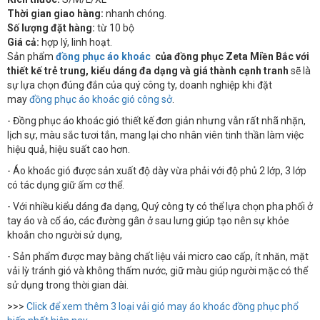
Thời gian giao hàng:
nhanh chóng.
Số lượng đặt hàng:
từ 10 bộ
Giá cả:
hợp lý, linh hoạt.
Sản phẩm
đồng phục áo khoác
của đồng phục Zeta Miền Bắc với
thiết kế trẻ trung, kiểu dáng đa dạng và giá thành cạnh tranh
sẽ là
sự lựa chọn đúng đắn của quý công ty, doanh nghiệp khi đặt
may
đồng phục áo khoác gió công sở
.
- Đồng phục áo khoác gió thiết kế đơn giản nhưng vẫn rất nhã nhặn,
lịch sự, màu sắc tươi tắn, mang lại cho nhân viên tinh thần làm việc
hiệu quả, hiệu suất cao hơn.
- Áo khoác gió được sản xuất độ dày vừa phải với độ phủ 2 lớp, 3 lớp
có tác dụng giữ ấm cơ thể.
- Với nhiều kiểu dáng đa dạng, Quý công ty có thể lựa chọn pha phối ở
tay áo và cổ áo, các đường gân ở sau lưng giúp tạo nên sự khỏe
khoắn cho người sử dụng,
- Sản phẩm được may bằng chất liệu vải micro cao cấp, ít nhăn, mặt
vải lỳ tránh gió và không thấm nước, giữ màu giúp người mặc có thể
sử dụng trong thời gian dài.
>>>
Click để xem thêm 3 loại vải gió may áo khoác đồng phục phổ