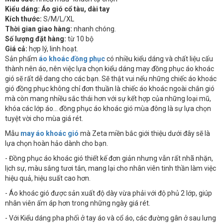
Kiểu dáng: Áo gió cổ tàu, dài tay
Kích thước:
S/M/L/XL
Thời gian giao hàng:
nhanh chóng.
Số lượng đặt hàng:
từ 10 bộ
Giá cả:
hợp lý, linh hoạt.
Sản phẩm
áo khoác đồng phục
có nhiều kiểu dáng và chất liệu cấu
thành nên áo, nên việc lựa chọn kiểu dáng may đồng phục áo khoác
gió sẽ rất dễ dang cho các bạn. Sẽ thật vui nếu những chiếc áo khoác
gió đồng phục không chỉ đơn thuần là chiếc áo khoác ngoài chắn gió
mà còn mang nhiều sắc thái hơn với sự kết hợp của những loại mũ,
khóa các lớp áo... đồng phục áo khoác gió mùa đông là sự lựa chọn
tuyệt vời cho mùa giá rét.
Mẫu
may áo khoác gió
mà Zeta miền bắc giới thiệu dưới đây sẽ là
lựa chọn hoàn hảo dành cho bạn.
- Đồng phục áo khoác gió thiết kế đơn giản nhưng vẫn rất nhã nhặn,
lịch sự, màu sắng tươi tắn, mang lại cho nhân viên tinh thần làm việc
hiệu quả, hiệu suất cao hơn.
- Áo khoác gió được sản xuất độ dày vừa phải với độ phủ 2 lớp, giúp
nhân viên ấm áp hơn trong những ngày giá rét.
- Với Kiểu dáng pha phối ở tay áo và cổ áo, các đường gân ở sau lưng