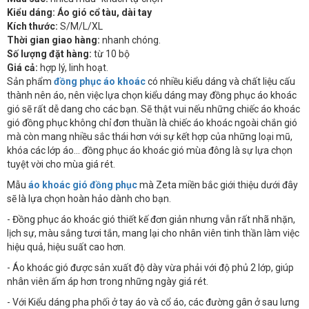
Kiểu dáng: Áo gió cổ tàu, dài tay
Kích thước:
S/M/L/XL
Thời gian giao hàng:
nhanh chóng.
Số lượng đặt hàng:
từ 10 bộ
Giá cả:
hợp lý, linh hoạt.
Sản phẩm
đồng phục áo khoác
có nhiều kiểu dáng và chất liệu cấu
thành nên áo, nên việc lựa chọn kiểu dáng may đồng phục áo khoác
gió sẽ rất dễ dang cho các bạn. Sẽ thật vui nếu những chiếc áo khoác
gió đồng phục không chỉ đơn thuần là chiếc áo khoác ngoài chắn gió
mà còn mang nhiều sắc thái hơn với sự kết hợp của những loại mũ,
khóa các lớp áo... đồng phục áo khoác gió mùa đông là sự lựa chọn
tuyệt vời cho mùa giá rét.
Mẫu
áo khoác gió đồng phục
mà Zeta miền bắc giới thiệu dưới đây
sẽ là lựa chọn hoàn hảo dành cho bạn.
- Đồng phục áo khoác gió thiết kế đơn giản nhưng vẫn rất nhã nhặn,
lịch sự, màu sắng tươi tắn, mang lại cho nhân viên tinh thần làm việc
hiệu quả, hiệu suất cao hơn.
- Áo khoác gió được sản xuất độ dày vừa phải với độ phủ 2 lớp, giúp
nhân viên ấm áp hơn trong những ngày giá rét.
- Với Kiểu dáng pha phối ở tay áo và cổ áo, các đường gân ở sau lưng