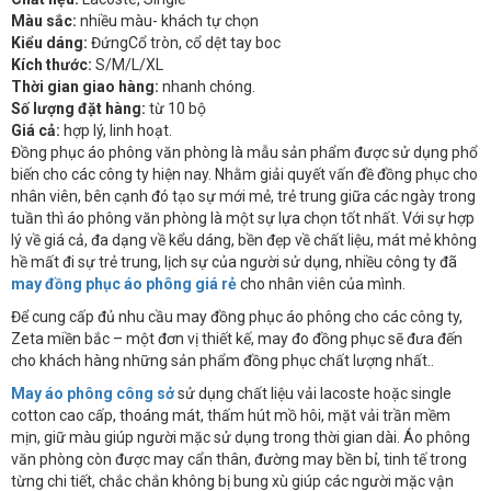
Màu sắc:
nhiều màu- khách tự chọn
Kiểu dáng:
ĐứngCổ tròn, cổ dệt tay boc
Kích thước:
S/M/L/XL
Thời gian giao hàng:
nhanh chóng.
Số lượng đặt hàng:
từ 10 bộ
Giá cả:
hợp lý, linh hoạt.
Đồng phục áo phông văn phòng là mẫu sản phẩm được sử dụng phổ
biến cho các công ty hiện nay. Nhằm giải quyết vấn đề đồng phục cho
nhân viên, bên cạnh đó tạo sự mới mẻ, trẻ trung giữa các ngày trong
tuần thì áo phông văn phòng là một sự lựa chọn tốt nhất. Với sự hợp
lý về giá cả, đa dạng về kểu dáng, bền đẹp về chất liệu, mát mẻ không
hề mất đi sự trẻ trung, lịch sự của người sử dụng, nhiều công ty đã
may đồng phục áo phông giá rẻ
cho nhân viên của mình.
Để cung cấp đủ nhu cầu may đồng phục áo phông cho các công ty,
Zeta miền bắc – một đơn vị thiết kế, may đo đồng phục sẽ đưa đến
cho khách hàng những sản phẩm đồng phục chất lượng nhất..
May áo phông công sở
sử dụng chất liệu vải lacoste hoặc single
cotton cao cấp, thoáng mát, thấm hút mồ hôi, mặt vải trần mềm
mịn, giữ màu giúp người mặc sử dụng trong thời gian dài. Áo phông
văn phòng còn được may cẩn thân, đường may bền bỉ, tinh tế trong
từng chi tiết, chắc chắn không bị bung xù giúp các người mặc vận