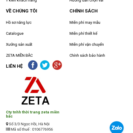
Ý kiến khách hàng
Hướng dẫn chọn vải
VỀ CHÚNG TÔI
CHÍNH SÁCH
Hồ sơ năng lực
Miễn phí may mẫu
Catalogue
Miễn phí thiết kế
Xưởng sản xuất
Miễn phí vận chuyển
ZETA MIỀN BẮC
Chính sách bảo hành
LIÊN HỆ
Cty tnhh thời trang zeta miền
bắc
Số 3/3 Ngọc Hồi, Hà Nội
Mã số thuế : 0106776956