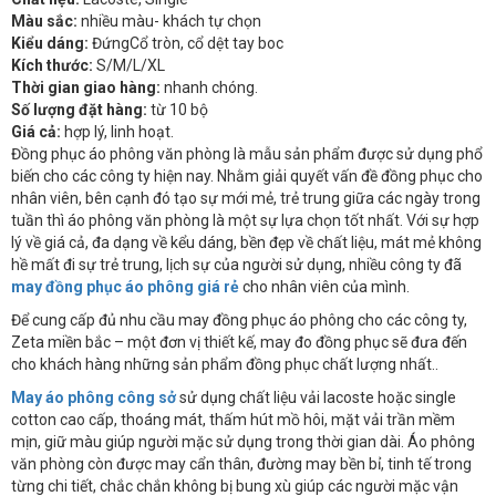
Màu sắc:
nhiều màu- khách tự chọn
Kiểu dáng:
ĐứngCổ tròn, cổ dệt tay boc
Kích thước:
S/M/L/XL
Thời gian giao hàng:
nhanh chóng.
Số lượng đặt hàng:
từ 10 bộ
Giá cả:
hợp lý, linh hoạt.
Đồng phục áo phông văn phòng là mẫu sản phẩm được sử dụng phổ
biến cho các công ty hiện nay. Nhằm giải quyết vấn đề đồng phục cho
nhân viên, bên cạnh đó tạo sự mới mẻ, trẻ trung giữa các ngày trong
tuần thì áo phông văn phòng là một sự lựa chọn tốt nhất. Với sự hợp
lý về giá cả, đa dạng về kểu dáng, bền đẹp về chất liệu, mát mẻ không
hề mất đi sự trẻ trung, lịch sự của người sử dụng, nhiều công ty đã
may đồng phục áo phông giá rẻ
cho nhân viên của mình.
Để cung cấp đủ nhu cầu may đồng phục áo phông cho các công ty,
Zeta miền bắc – một đơn vị thiết kế, may đo đồng phục sẽ đưa đến
cho khách hàng những sản phẩm đồng phục chất lượng nhất..
May áo phông công sở
sử dụng chất liệu vải lacoste hoặc single
cotton cao cấp, thoáng mát, thấm hút mồ hôi, mặt vải trần mềm
mịn, giữ màu giúp người mặc sử dụng trong thời gian dài. Áo phông
văn phòng còn được may cẩn thân, đường may bền bỉ, tinh tế trong
từng chi tiết, chắc chắn không bị bung xù giúp các người mặc vận