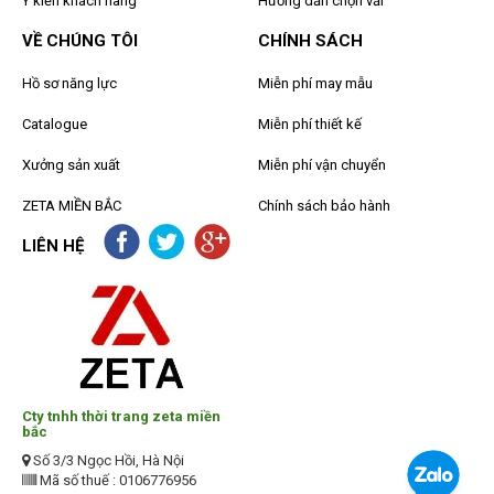
Ý kiến khách hàng
Hướng dẫn chọn vải
VỀ CHÚNG TÔI
CHÍNH SÁCH
Hồ sơ năng lực
Miễn phí may mẫu
Catalogue
Miễn phí thiết kế
Xưởng sản xuất
Miễn phí vận chuyển
ZETA MIỀN BẮC
Chính sách bảo hành
LIÊN HỆ
Cty tnhh thời trang zeta miền
bắc
Số 3/3 Ngọc Hồi, Hà Nội
Mã số thuế : 0106776956