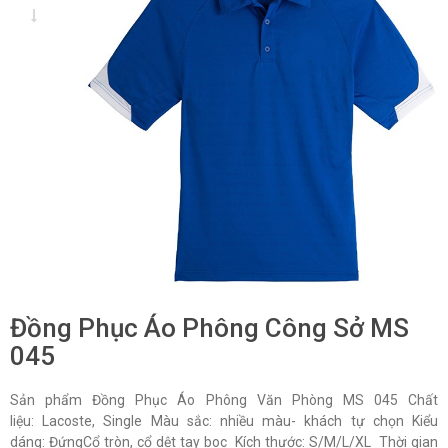
Đồng Phục Áo Phông Công Sở MS
045
Sản phẩm Đồng Phục Áo Phông Văn Phòng MS 045 Chất
liệu: Lacoste, Single Màu sắc: nhiều màu- khách tự chọn Kiểu
dáng: ĐứngCổ tròn, cổ dệt tay boc Kích thước: S/M/L/XL Thời gian