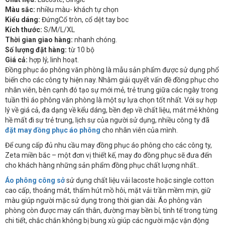
Màu sắc:
nhiều màu- khách tự chọn
Kiểu dáng:
ĐứngCổ tròn, cổ dệt tay boc
Kích thước:
S/M/L/XL
Thời gian giao hàng:
nhanh chóng.
Số lượng đặt hàng:
từ 10 bộ
Giá cả:
hợp lý, linh hoạt.
Đồng phục áo phông văn phòng là mẫu sản phẩm được sử dụng phổ
biến cho các công ty hiện nay. Nhằm giải quyết vấn đề đồng phục cho
nhân viên, bên cạnh đó tạo sự mới mẻ, trẻ trung giữa các ngày trong
tuần thì áo phông văn phòng là một sự lựa chọn tốt nhất. Với sự hợp
lý về giá cả, đa dạng về kểu dáng, bền đẹp về chất liệu, mát mẻ không
hề mất đi sự trẻ trung, lịch sự của người sử dụng, nhiều công ty đã
đặt may đồng phục áo phông
cho nhân viên của mình.
Để cung cấp đủ nhu cầu may đồng phục áo phông cho các công ty,
Zeta miền bắc – một đơn vị thiết kế, may đo đồng phục sẽ đưa đến
cho khách hàng những sản phẩm đồng phục chất lượng nhất..
Áo phông công sở
sử dụng chất liệu vải lacoste hoặc single cotton
cao cấp, thoáng mát, thấm hút mồ hôi, mặt vải trần mềm mịn, giữ
màu giúp người mặc sử dụng trong thời gian dài. Áo phông văn
phòng còn được may cẩn thân, đường may bền bỉ, tinh tế trong từng
chi tiết, chắc chắn không bị bung xù giúp các người mặc vận động