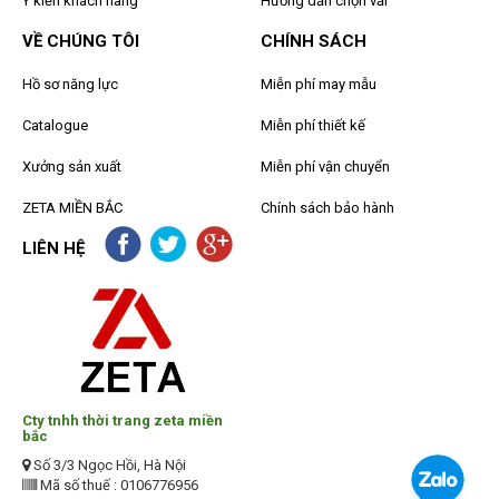
Ý kiến khách hàng
Hướng dẫn chọn vải
VỀ CHÚNG TÔI
CHÍNH SÁCH
Hồ sơ năng lực
Miễn phí may mẫu
Catalogue
Miễn phí thiết kế
Xưởng sản xuất
Miễn phí vận chuyển
ZETA MIỀN BẮC
Chính sách bảo hành
LIÊN HỆ
Cty tnhh thời trang zeta miền
bắc
Số 3/3 Ngọc Hồi, Hà Nội
Mã số thuế : 0106776956