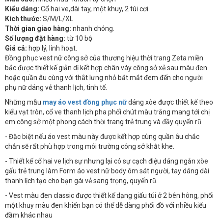
Kiểu dáng:
Cổ hai ve,dài tay, một khuy, 2 túi cơi
Kích thước:
S/M/L/XL
Thời gian giao hàng:
nhanh chóng.
Số lượng đặt hàng:
từ 10 bộ
Giá cả:
hợp lý, linh hoạt.
Đồng phục vest nữ công sở của thương hiệu thời trang Zeta miền
bắc được thiết kế giản dị kết hợp chân váy công sở xẻ sau màu đen
hoặc quần âu cùng với thắt lưng nhỏ bắt mắt đem đến cho người
phụ nữ dáng vẻ thanh lịch, tinh tế.
Những mẫu
may áo vest đồng phục nữ
dáng xòe được thiết kế theo
kiểu vạt tròn, cổ ve thanh lịch pha phối chút màu trắng mang tới chị
em công sở một phong cách thời trang trẻ trung và đầy quyến rũ
- Đặc biệt nếu áo vest màu này được kết hợp cùng quần âu chắc
chắn sẽ rất phù hợp trong môi trường công sở khắt khe.
- Thiết kế cổ hai ve lịch sự nhưng lại có sự cạch điệu dáng ngắn xòe
gấu trẻ trung làm Form áo vest nữ body ôm sát người, tay dáng dài
thanh lịch tạo cho bạn gái vẻ sang trọng, quyến rũ.
- Vest màu đen classic được thiết kế dạng giấu túi ở 2 bên hông, phối
một khuy màu đen khiến bạn có thể dễ dàng phối đồ với nhiều kiểu
đầm khác nhau