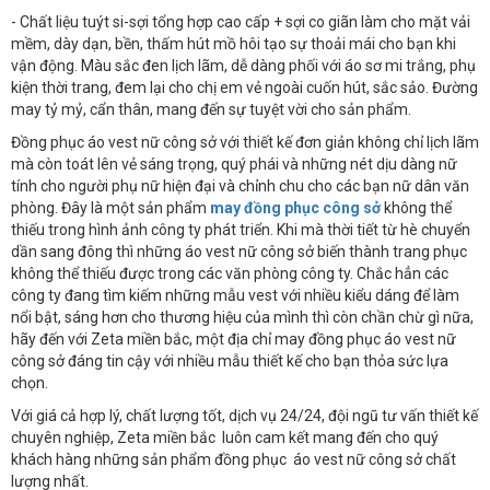
- Chất liệu tuýt si-sợi tổng hợp cao cấp + sợi co giãn làm cho mặt vải
mềm, dày dạn, bền, thấm hút mồ hôi tạo sự thoải mái cho bạn khi
vận động. Màu sắc đen lịch lãm, dễ dàng phối với áo sơ mi trắng, phụ
kiện thời trang, đem lại cho chị em vẻ ngoài cuốn hút, sắc sảo. Đường
may tỷ mỷ, cẩn thân, mang đến sự tuyệt vời cho sản phẩm.
Đồng phục áo vest nữ công sở với thiết kế đơn giản không chỉ lịch lãm
mà còn toát lên vẻ sáng trọng, quý phái và những nét dịu dàng nữ
tính cho người phụ nữ hiện đại và chỉnh chu cho các bạn nữ dân văn
phòng. Đây là một sản phẩm
may đồng phục công sở
không thể
thiếu trong hình ảnh công ty phát triển. Khi mà thời tiết từ hè chuyển
dần sang đông thì những áo vest nữ công sở biến thành trang phục
không thể thiếu được trong các văn phòng công ty. Chắc hẳn các
công ty đang tìm kiếm những mẫu vest với nhiều kiểu dáng để làm
nổi bật, sáng hơn cho thương hiệu của mình thì còn chần chừ gì nữa,
hãy đến với Zeta miền bắc, một địa chỉ may đồng phục áo vest nữ
công sở đáng tin cậy với nhiều mẫu thiết kế cho bạn thỏa sức lựa
chọn.
Với giá cả hợp lý, chất lượng tốt, dịch vụ 24/24, đội ngũ tư vấn thiết kế
chuyên nghiệp, Zeta miền bắc luôn cam kết mang đến cho quý
khách hàng những sản phẩm đồng phục áo vest nữ công sở chất
lượng nhất.