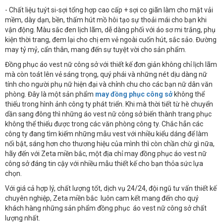
- Chất liệu tuýt si-sợi tổng hợp cao cấp + sợi co giãn làm cho mặt vải
mềm, dày dạn, bền, thấm hút mồ hôi tạo sự thoải mái cho bạn khi
vận động. Màu sắc đen lịch lãm, dễ dàng phối với áo sơ mi trắng, phụ
kiện thời trang, đem lại cho chị em vẻ ngoài cuốn hút, sắc sảo. Đường
may tỷ mỷ, cẩn thân, mang đến sự tuyệt vời cho sản phẩm.
Đồng phục áo vest nữ công sở với thiết kế đơn giản không chỉ lịch lãm
mà còn toát lên vẻ sáng trọng, quý phái và những nét dịu dàng nữ
tính cho người phụ nữ hiện đại và chỉnh chu cho các bạn nữ dân văn
phòng. Đây là một sản phẩm
may đồng phục công sở
không thể
thiếu trong hình ảnh công ty phát triển. Khi mà thời tiết từ hè chuyển
dần sang đông thì những áo vest nữ công sở biến thành trang phục
không thể thiếu được trong các văn phòng công ty. Chắc hẳn các
công ty đang tìm kiếm những mẫu vest với nhiều kiểu dáng để làm
nổi bật, sáng hơn cho thương hiệu của mình thì còn chần chừ gì nữa,
hãy đến với Zeta miền bắc, một địa chỉ may đồng phục áo vest nữ
công sở đáng tin cậy với nhiều mẫu thiết kế cho bạn thỏa sức lựa
chọn.
Với giá cả hợp lý, chất lượng tốt, dịch vụ 24/24, đội ngũ tư vấn thiết kế
chuyên nghiệp, Zeta miền bắc luôn cam kết mang đến cho quý
khách hàng những sản phẩm đồng phục áo vest nữ công sở chất
lượng nhất.