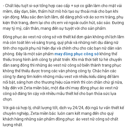
- Chất liệu tuýt si-sợi tổng hợp cao cấp + sợi co giãn làm cho mặt vải
mềm, dày dạn, bền, thấm hút mồ hôi tạo sự thoải mái cho bạn khi
vận động. Màu sắc đen lịch lãm, dễ dàng phối với áo sơ mi trắng, phụ
kiện thời trang, đem lại cho chị em vẻ ngoài cuốn hút, sắc sảo. Đường
may tỷ mỷ, cẩn thân, mang đến sự tuyệt vời cho sản phẩm.
Đồng phục áo vest nữ công sở với thiết kế đơn giản không chỉ lịch lãm
mà còn toát lên vẻ sáng trọng, quý phái và những nét dịu dàng nữ
tính cho người phụ nữ hiện đại và chỉnh chu cho các bạn nữ dân văn
phòng. Đây là một sản phẩm
may đồng phục công sở
không thể
thiếu trong hình ảnh công ty phát triển. Khi mà thời tiết từ hè chuyển
dần sang đông thì những áo vest nữ công sở biến thành trang phục
không thể thiếu được trong các văn phòng công ty. Chắc hẳn các
công ty đang tìm kiếm những mẫu vest với nhiều kiểu dáng để làm
nổi bật, sáng hơn cho thương hiệu của mình thì còn chần chừ gì nữa,
hãy đến với Zeta miền bắc, một địa chỉ may đồng phục áo vest nữ
công sở đáng tin cậy với nhiều mẫu thiết kế cho bạn thỏa sức lựa
chọn.
Với giá cả hợp lý, chất lượng tốt, dịch vụ 24/24, đội ngũ tư vấn thiết kế
chuyên nghiệp, Zeta miền bắc luôn cam kết mang đến cho quý
khách hàng những sản phẩm đồng phục áo vest nữ công sở chất
lượng nhất.