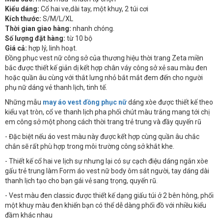
Kiểu dáng:
Cổ hai ve,dài tay, một khuy, 2 túi cơi
Kích thước:
S/M/L/XL
Thời gian giao hàng:
nhanh chóng.
Số lượng đặt hàng:
từ 10 bộ
Giá cả:
hợp lý, linh hoạt.
Đồng phục vest nữ công sở của thương hiệu thời trang Zeta miền
bắc được thiết kế giản dị kết hợp chân váy công sở xẻ sau màu đen
hoặc quần âu cùng với thắt lưng nhỏ bắt mắt đem đến cho người
phụ nữ dáng vẻ thanh lịch, tinh tế.
Những mẫu
may áo vest đồng phục nữ
dáng xòe được thiết kế theo
kiểu vạt tròn, cổ ve thanh lịch pha phối chút màu trắng mang tới chị
em công sở một phong cách thời trang trẻ trung và đầy quyến rũ
- Đặc biệt nếu áo vest màu này được kết hợp cùng quần âu chắc
chắn sẽ rất phù hợp trong môi trường công sở khắt khe.
- Thiết kế cổ hai ve lịch sự nhưng lại có sự cạch điệu dáng ngắn xòe
gấu trẻ trung làm Form áo vest nữ body ôm sát người, tay dáng dài
thanh lịch tạo cho bạn gái vẻ sang trọng, quyến rũ.
- Vest màu đen classic được thiết kế dạng giấu túi ở 2 bên hông, phối
một khuy màu đen khiến bạn có thể dễ dàng phối đồ với nhiều kiểu
đầm khác nhau