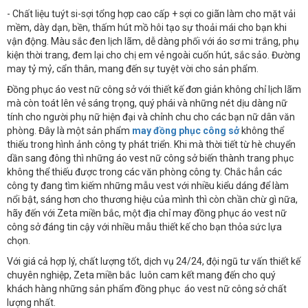
- Chất liệu tuýt si-sợi tổng hợp cao cấp + sợi co giãn làm cho mặt vải
mềm, dày dạn, bền, thấm hút mồ hôi tạo sự thoải mái cho bạn khi
vận động. Màu sắc đen lịch lãm, dễ dàng phối với áo sơ mi trắng, phụ
kiện thời trang, đem lại cho chị em vẻ ngoài cuốn hút, sắc sảo. Đường
may tỷ mỷ, cẩn thân, mang đến sự tuyệt vời cho sản phẩm.
Đồng phục áo vest nữ công sở với thiết kế đơn giản không chỉ lịch lãm
mà còn toát lên vẻ sáng trọng, quý phái và những nét dịu dàng nữ
tính cho người phụ nữ hiện đại và chỉnh chu cho các bạn nữ dân văn
phòng. Đây là một sản phẩm
may đồng phục công sở
không thể
thiếu trong hình ảnh công ty phát triển. Khi mà thời tiết từ hè chuyển
dần sang đông thì những áo vest nữ công sở biến thành trang phục
không thể thiếu được trong các văn phòng công ty. Chắc hẳn các
công ty đang tìm kiếm những mẫu vest với nhiều kiểu dáng để làm
nổi bật, sáng hơn cho thương hiệu của mình thì còn chần chừ gì nữa,
hãy đến với Zeta miền bắc, một địa chỉ may đồng phục áo vest nữ
công sở đáng tin cậy với nhiều mẫu thiết kế cho bạn thỏa sức lựa
chọn.
Với giá cả hợp lý, chất lượng tốt, dịch vụ 24/24, đội ngũ tư vấn thiết kế
chuyên nghiệp, Zeta miền bắc luôn cam kết mang đến cho quý
khách hàng những sản phẩm đồng phục áo vest nữ công sở chất
lượng nhất.