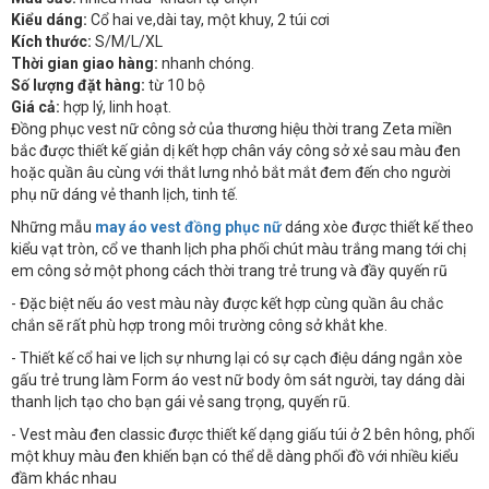
Kiểu dáng:
Cổ hai ve,dài tay, một khuy, 2 túi cơi
Kích thước:
S/M/L/XL
Thời gian giao hàng:
nhanh chóng.
Số lượng đặt hàng:
từ 10 bộ
Giá cả:
hợp lý, linh hoạt.
Đồng phục vest nữ công sở của thương hiệu thời trang Zeta miền
bắc được thiết kế giản dị kết hợp chân váy công sở xẻ sau màu đen
hoặc quần âu cùng với thắt lưng nhỏ bắt mắt đem đến cho người
phụ nữ dáng vẻ thanh lịch, tinh tế.
Những mẫu
may áo vest đồng phục nữ
dáng xòe được thiết kế theo
kiểu vạt tròn, cổ ve thanh lịch pha phối chút màu trắng mang tới chị
em công sở một phong cách thời trang trẻ trung và đầy quyến rũ
- Đặc biệt nếu áo vest màu này được kết hợp cùng quần âu chắc
chắn sẽ rất phù hợp trong môi trường công sở khắt khe.
- Thiết kế cổ hai ve lịch sự nhưng lại có sự cạch điệu dáng ngắn xòe
gấu trẻ trung làm Form áo vest nữ body ôm sát người, tay dáng dài
thanh lịch tạo cho bạn gái vẻ sang trọng, quyến rũ.
- Vest màu đen classic được thiết kế dạng giấu túi ở 2 bên hông, phối
một khuy màu đen khiến bạn có thể dễ dàng phối đồ với nhiều kiểu
đầm khác nhau