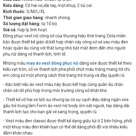
Kiểu dáng:
Cổ hai ve,dài tay, một khuy, 2 túi cơi
Kích thước:
S/M/L/XL
Thời gian giao hàng:
nhanh chóng.
Số lượng đặt hàng:
từ 10 bộ
Giá cả:
hợp lý, linh hoạt.
Đồng phục vest nữ công sở của thương hiệu thời trang Zeta miền
bắc được thiết kế giản dị kết hợp chân váy công sở xẻ sau màu đen
hoặc quần âu cùng với thắt lưng nhỏ bắt mắt đem đến cho người
phụ nữ dáng vẻ thanh lịch, tinh tế.
Những mẫu
may áo vest đồng phục nữ
dáng xòe được thiết kế theo
kiểu vạt tròn, cổ ve thanh lịch pha phối chút màu trắng mang tới chị
em công sở một phong cách thời trang trẻ trung và đầy quyến rũ
- Đặc biệt nếu áo vest màu này được kết hợp cùng quần âu chắc
chắn sẽ rất phù hợp trong môi trường công sở khắt khe.
- Thiết kế cổ hai ve lịch sự nhưng lại có sự cạch điệu dáng ngắn xòe
gấu trẻ trung làm Form áo vest nữ body ôm sát người, tay dáng dài
thanh lịch tạo cho bạn gái vẻ sang trọng, quyến rũ.
- Vest màu đen classic được thiết kế dạng giấu túi ở 2 bên hông, phối
một khuy màu đen khiến bạn có thể dễ dàng phối đồ với nhiều kiểu
đầm khác nhau