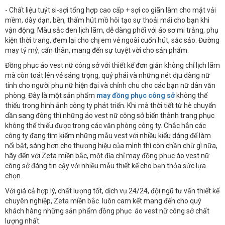
- Chất liệu tuýt si-sợi tổng hợp cao cấp + sợi co giãn làm cho mặt vải
mềm, dày dạn, bền, thấm hút mồ hôi tạo sự thoải mái cho bạn khi
vận động. Màu sắc đen lịch lãm, dễ dàng phối với áo sơ mi trắng, phụ
kiện thời trang, đem lại cho chị em vẻ ngoài cuốn hút, sắc sảo. Đường
may tỷ mỷ, cẩn thân, mang đến sự tuyệt vời cho sản phẩm.
Đồng phục áo vest nữ công sở với thiết kế đơn giản không chỉ lịch lãm
mà còn toát lên vẻ sáng trọng, quý phái và những nét dịu dàng nữ
tính cho người phụ nữ hiện đại và chỉnh chu cho các bạn nữ dân văn
phòng. Đây là một sản phẩm
may đồng phục công sở
không thể
thiếu trong hình ảnh công ty phát triển. Khi mà thời tiết từ hè chuyển
dần sang đông thì những áo vest nữ công sở biến thành trang phục
không thể thiếu được trong các văn phòng công ty. Chắc hẳn các
công ty đang tìm kiếm những mẫu vest với nhiều kiểu dáng để làm
nổi bật, sáng hơn cho thương hiệu của mình thì còn chần chừ gì nữa,
hãy đến với Zeta miền bắc, một địa chỉ may đồng phục áo vest nữ
công sở đáng tin cậy với nhiều mẫu thiết kế cho bạn thỏa sức lựa
chọn.
Với giá cả hợp lý, chất lượng tốt, dịch vụ 24/24, đội ngũ tư vấn thiết kế
chuyên nghiệp, Zeta miền bắc luôn cam kết mang đến cho quý
khách hàng những sản phẩm đồng phục áo vest nữ công sở chất
lượng nhất.