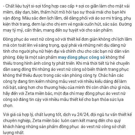
- Chất liệu tuýt si-sợi tổng hợp cao cấp + sợi co giãn làm cho mặt vải
mềm, dày dạn, bền, thấm hút mồ hôi tạo sự thoải mái cho bạn khi
vận động. Màu sắc đen lịch lãm, dễ dàng phối với áo sơ mi trắng, phụ
kiện thời trang, đem lại cho chị em vẻ ngoài cuốn hút, sắc sảo. Đường
may tỷ mỷ, cẩn thân, mang đến sự tuyệt vời cho sản phẩm.
Đồng phục áo vest nữ công sở với thiết kế đơn giản không chỉ lịch lãm
mà còn toát lên vẻ sáng trọng, quý phái và những nét dịu dàng nữ
tính cho người phụ nữ hiện đại và chỉnh chu cho các bạn nữ dân văn
phòng. Đây là một sản phẩm
may đồng phục công sở
không thể
thiếu trong hình ảnh công ty phát triển. Khi mà thời tiết từ hè chuyển
dần sang đông thì những áo vest nữ công sở biến thành trang phục
không thể thiếu được trong các văn phòng công ty. Chắc hẳn các
công ty đang tìm kiếm những mẫu vest với nhiều kiểu dáng để làm
nổi bật, sáng hơn cho thương hiệu của mình thì còn chần chừ gì nữa,
hãy đến với Zeta miền bắc, một địa chỉ may đồng phục áo vest nữ
công sở đáng tin cậy với nhiều mẫu thiết kế cho bạn thỏa sức lựa
chọn.
Với giá cả hợp lý, chất lượng tốt, dịch vụ 24/24, đội ngũ tư vấn thiết kế
chuyên nghiệp, Zeta miền bắc luôn cam kết mang đến cho quý
khách hàng những sản phẩm đồng phục áo vest nữ công sở chất
lượng nhất.