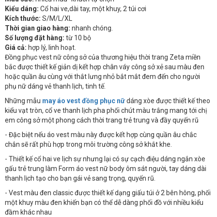
Kiểu dáng:
Cổ hai ve,dài tay, một khuy, 2 túi cơi
Kích thước:
S/M/L/XL
Thời gian giao hàng:
nhanh chóng.
Số lượng đặt hàng:
từ 10 bộ
Giá cả:
hợp lý, linh hoạt.
Đồng phục vest nữ công sở của thương hiệu thời trang Zeta miền
bắc được thiết kế giản dị kết hợp chân váy công sở xẻ sau màu đen
hoặc quần âu cùng với thắt lưng nhỏ bắt mắt đem đến cho người
phụ nữ dáng vẻ thanh lịch, tinh tế.
Những mẫu
may áo vest đồng phục nữ
dáng xòe được thiết kế theo
kiểu vạt tròn, cổ ve thanh lịch pha phối chút màu trắng mang tới chị
em công sở một phong cách thời trang trẻ trung và đầy quyến rũ
- Đặc biệt nếu áo vest màu này được kết hợp cùng quần âu chắc
chắn sẽ rất phù hợp trong môi trường công sở khắt khe.
- Thiết kế cổ hai ve lịch sự nhưng lại có sự cạch điệu dáng ngắn xòe
gấu trẻ trung làm Form áo vest nữ body ôm sát người, tay dáng dài
thanh lịch tạo cho bạn gái vẻ sang trọng, quyến rũ.
- Vest màu đen classic được thiết kế dạng giấu túi ở 2 bên hông, phối
một khuy màu đen khiến bạn có thể dễ dàng phối đồ với nhiều kiểu
đầm khác nhau