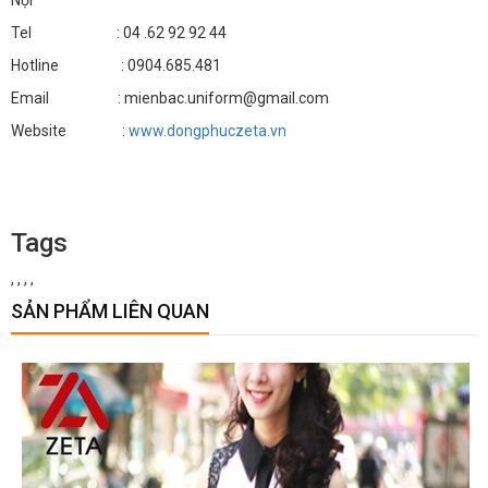
Nội
Tel : 04 .62 92 92 44
Hotline : 0904.685.481
Email : mienbac.uniform@gmail.com
Website :
www.dongphuczeta.vn
Tags
,
,
,
,
SẢN PHẨM LIÊN QUAN