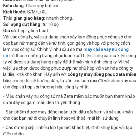
Kiểu dáng:
Chân váy bút chì
Kích thước:
S/M/L/XL
Thời gian giao hàng:
nhanh chóng.
Số lượng đặt hàng:
từ 10 bộ
Giá cả:
hợp lý, linh hoạt.
Với các công ty, việc sử dụng chân váy làm đồng phục công sở cho
các bạn nữ mang đến vẻ nữ tính, gọn gàng và hợp với phong cách
làm việc công sở. Chính vì nhu cầu đó mà
may chân váy nữ công
sở
trở thành những trang phục luôn xuất hiện trong các sự kiện công
ty và được sử dụng hàng ngày để thể hiện hình ảnh công ty. Vì thế
việc lựa chọn được đồng phục zuýp nữ phù hợp với văn hóa công ty
là điều khá khó khăn. Hãy đến với
công ty may đồng phục zeta miền
bắc
, chúng tôi sẽ hướng dẫn, tư vấn cho bạn mix đồ với chân váy sao
cho đẹp và hợp với thương hiệu công ty nhất.
- Mẫu chân váy nữ công sở mà Zeta miền bắc muốn bạn tham khảo
dưới đây có gam màu đen truyền thống.
- Sản phẩm được may dáng ngắn trên đầu gối 5cm và sẻ sau khiến
cho các bạn nữ di chuyển linh hoạt và thoải mái khi sử dụng.
- Các đường xếp li nhiều lớp tạo nét khác biệt, đính khuy bọc vải tạo
điểm nhấn.