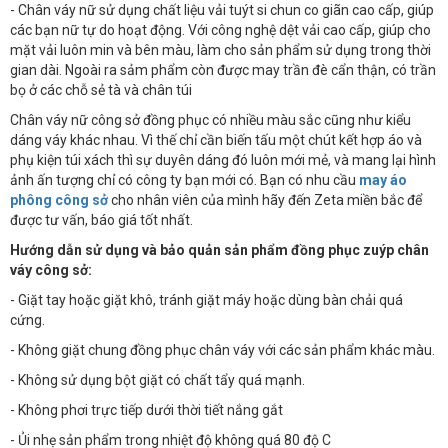
- Chân váy nữ sử dụng chất liệu vải tuýt si chun co giãn cao cấp, giúp
các bạn nữ tự do hoạt động. Với công nghệ dệt vải cao cấp, giúp cho
mặt vải luôn min và bên màu, làm cho sản phẩm sử dụng trong thời
gian dài. Ngoài ra sảm phẩm còn được may trần đè cẩn thận, có trần
bọ ở các chỗ sẻ tà và chân túi
Chân váy nữ công sở đồng phục có nhiều màu sắc cũng như kiểu
dáng váy khác nhau. Vì thế chỉ cần biến tấu một chút kết hợp áo và
phụ kiện túi xách thì sự duyên dáng đó luôn mới mẻ, và mang lại hình
ảnh ấn tượng chỉ có công ty bạn mới có. Bạn có nhu cầu
may áo
phông công sở
cho nhân viên của mình hãy đến Zeta miền bắc để
được tư vấn, báo giá tốt nhất.
Hướng dẫn sử dụng và bảo quản sản phẩm đồng phục zuýp chân
váy công sở:
- Giặt tay hoặc giặt khô, tránh giặt máy hoặc dùng bàn chải quá
cứng.
- Không giặt chung đồng phục chân váy với các sản phẩm khác màu.
- Không sử dụng bột giặt có chất tẩy quá mạnh.
- Không phơi trực tiếp dưới thời tiết nắng gắt
- Ủi nhẹ sản phẩm trong nhiệt độ không quá 80 độ C