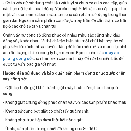
- Chân váy nữ sử dụng chất liệu vải tuýt si chun co giãn cao cấp, giúp
các bạn nữ tự do hoạt động. Với công nghệ dệt vải cao cấp, giúp cho
mặt vải luôn min và bên màu, làm cho sản phẩm sử dụng trong thời
gian dài. Ngoài ra sảm phẩm còn được may trần đè cẩn thận, có trần
bọ ở các chỗ sẻ tà và chân túi
Chân váy nữ công sở đồng phục có nhiều màu sắc cũng như kiểu
dáng váy khác nhau. Vì thế chỉ cần biến tấu một chút kết hợp áo và
phụ kiện túi xách thì sự duyên dáng đó luôn mới mẻ, và mang lại hình
ảnh ấn tượng chỉ có công ty bạn mới có. Bạn có nhu cầu
may áo
phông công sở
cho nhân viên của mình hãy đến Zeta miền bắc để
được tư vấn, báo giá tốt nhất.
Hướng dẫn sử dụng và bảo quản sản phẩm đồng phục zuýp chân
váy công sở:
- Giặt tay hoặc giặt khô, tránh giặt máy hoặc dùng bàn chải quá
cứng.
- Không giặt chung đồng phục chân váy với các sản phẩm khác màu.
- Không sử dụng bột giặt có chất tẩy quá mạnh.
- Không phơi trực tiếp dưới thời tiết nắng gắt
- Ủi nhẹ sản phẩm trong nhiệt độ không quá 80 độ C