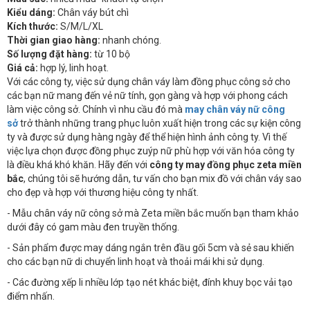
Kiểu dáng:
Chân váy bút chì
Kích thước:
S/M/L/XL
Thời gian giao hàng:
nhanh chóng.
Số lượng đặt hàng:
từ 10 bộ
Giá cả:
hợp lý, linh hoạt.
Với các công ty, việc sử dụng chân váy làm đồng phục công sở cho
các bạn nữ mang đến vẻ nữ tính, gọn gàng và hợp với phong cách
làm việc công sở. Chính vì nhu cầu đó mà
may chân váy nữ công
sở
trở thành những trang phục luôn xuất hiện trong các sự kiện công
ty và được sử dụng hàng ngày để thể hiện hình ảnh công ty. Vì thế
việc lựa chọn được đồng phục zuýp nữ phù hợp với văn hóa công ty
là điều khá khó khăn. Hãy đến với
công ty may đồng phục zeta miền
bắc
, chúng tôi sẽ hướng dẫn, tư vấn cho bạn mix đồ với chân váy sao
cho đẹp và hợp với thương hiệu công ty nhất.
- Mẫu chân váy nữ công sở mà Zeta miền bắc muốn bạn tham khảo
dưới đây có gam màu đen truyền thống.
- Sản phẩm được may dáng ngắn trên đầu gối 5cm và sẻ sau khiến
cho các bạn nữ di chuyển linh hoạt và thoải mái khi sử dụng.
- Các đường xếp li nhiều lớp tạo nét khác biệt, đính khuy bọc vải tạo
điểm nhấn.