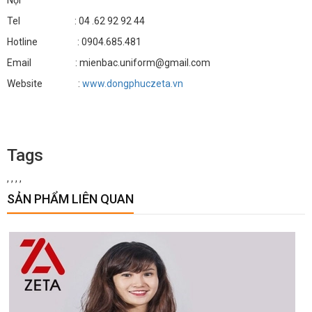
Nội
Tel : 04 .62 92 92 44
Hotline : 0904.685.481
Email : mienbac.uniform@gmail.com
Website :
www.dongphuczeta.vn
Tags
,
,
,
,
SẢN PHẨM LIÊN QUAN