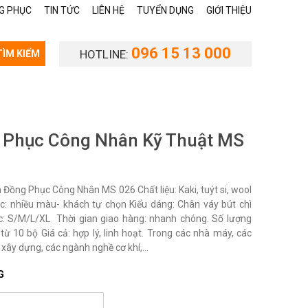
G PHỤC
TIN TỨC
LIÊN HỆ
TUYỂN DỤNG
GIỚI THIỆU
096 15 13 000
HOTLINE:
TÌM KIẾM
 Phục Công Nhân Kỹ Thuật MS
Đồng Phục Công Nhân MS 026 Chất liệu: Kaki, tuýt si, wool
c: nhiều màu- khách tự chọn Kiểu dáng: Chân váy bút chì
c: S/M/L/XL Thời gian giao hàng: nhanh chóng. Số lượng
từ 10 bộ Giá cả: hợp lý, linh hoạt. Trong các nhà máy, các
 xây dựng, các ngành nghề cơ khí,...
G