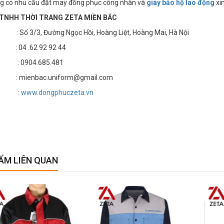
g có nhu cầu đặt may đồng phục công nhân và
giày bảo hộ lao động
xin
TNHH THỜI TRANG ZETA MIỀN BẮC
 3/3, Đường Ngọc Hồi, Hoàng Liệt, Hoàng Mai, Hà Nội
4 .62 92 92 44
 : 0904.685.481
 mienbac.uniform@gmail.com
te :
www.dongphuczeta.vn
ẨM LIÊN QUAN