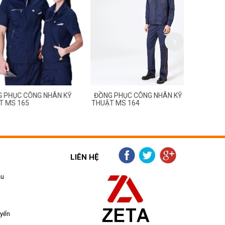
C CÔNG NHÂN KỸ
ĐỒNG PHỤC CÔNG NHÂN KỸ
ĐỒNG PHỤC
 165
THUẬT MS 164
THUẬT MS 
LIÊN HỆ
ẫu
uyển