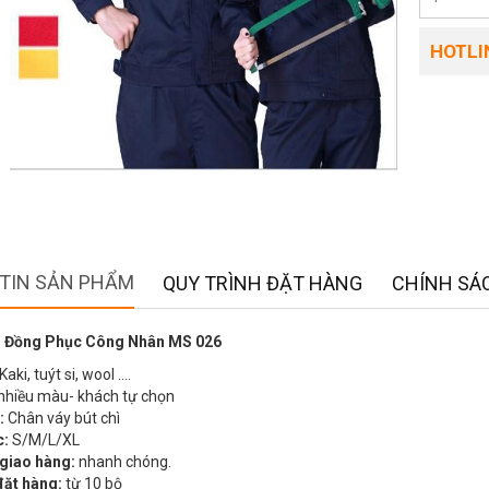
HOTLIN
TIN SẢN PHẨM
QUY TRÌNH ĐẶT HÀNG
CHÍNH SÁC
 Đồng Phục Công Nhân MS 026
Kaki, tuýt si, wool ….
nhiều màu- khách tự chọn
:
Chân váy bút chì
c:
S/M/L/XL
 giao hàng:
nhanh chóng.
đặt hàng:
từ 10 bộ