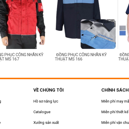
ỤC CÔNG NHÂN KỸ
ĐỒNG PHỤC CÔNG NHÂN KỸ
ĐỒNG PHỤ
S 167
THUẬT MS 166
THUẬT MS
VỀ CHÚNG TÔI
CHÍNH SÁCH
g
Hồ sơ năng lực
Miễn phí may m
Catalogue
Miễn phí thiết kế
e
Xưởng sản xuất
Miễn phí vận ch