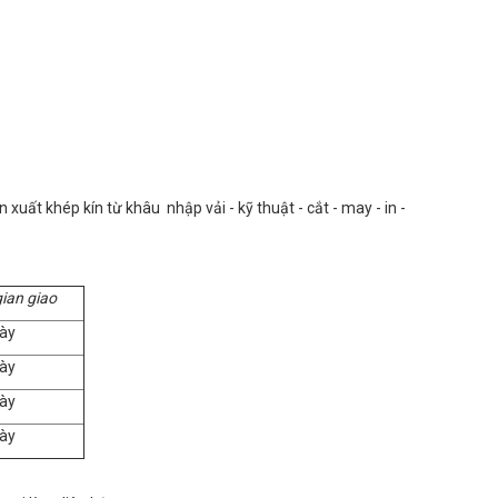
uất khép kín từ khâu nhập vải - kỹ thuật - cắt - may - in -
gian giao
ày
ày
ày
ày