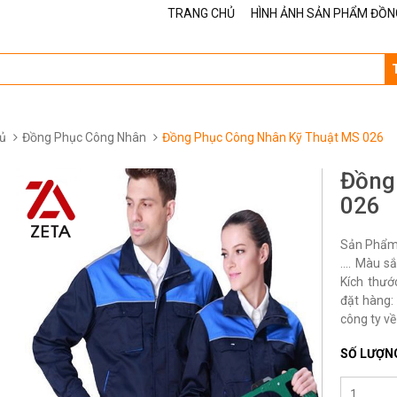
TRANG CHỦ
HÌNH ẢNH SẢN PHẨM ĐỒN
ủ
Đồng Phục Công Nhân
Đồng Phục Công Nhân Kỹ Thuật MS 026
Đồng
026
Sản Phẩm 
…. Màu sắ
Kích thướ
đặt hàng: 
công ty về
SỐ LƯỢN