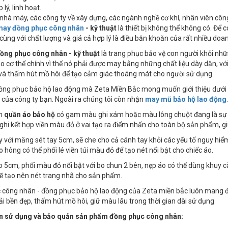
 lý, linh hoạt.
nhà máy, các công ty về xây dựng, các ngành nghề cơ khí, nhân viên công
may đồng phục công nhân
- kỹ thuật
là thiết bị không thể không có. Để 
cùng với chất lượng và giá cả hợp lý là điều băn khoăn của rất nhiều doa
ồng phục công nhân - kỹ thuật
là trang phục bảo vệ con người khỏi nh
o cơ thể chính vì thế nó phải được may bằng những chất liệu dày dặn, 
và thấm hút mồ hôi để tạo cảm giác thoáng mát cho người sử dụng.
ng phục bảo hộ lao động mà Zeta Miền Bắc mong muốn giới thiệu dưới đ
của công ty bạn. Ngoài ra chúng tôi còn nhận
may mũ bảo hộ lao động
.
ẩm
quần áo bảo hộ
có gam màu ghi xám hoặc màu lông chuột đang là sự lự
i kết hợp viền màu đỏ ở vai tạo ra điểm nhấn cho toàn bộ sản phẩm, gi
ay với măng sét tay 5cm, sẽ che cho cả cánh tay khỏi các yếu tố nguy hi
o hông có thể phối lé viền túi màu đỏ để tạo nét nổi bật cho chiếc áo.
o 5cm, phối màu đỏ nổi bật với bo chun 2 bên, nẹp áo có thể dùng khuy 
ẽ tạo nên nét trang nhã cho sản phẩm.
công nhân - đồng phục bảo hộ lao động của Zeta miền bắc luôn mang đến
vải bền đẹp, thấm hút mồ hôi, giữ màu lâu trong thời gian dài sử dụng
 sử dụng và bảo quản sản phẩm đồng phục công nhân: