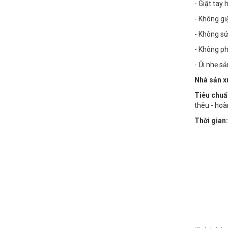
- Giặt tay
- Không g
- Không sử
- Không phơ
- Ủi nhẹ s
Nhà sản x
Tiêu chuẩ
thêu - hoà
Thời gian: