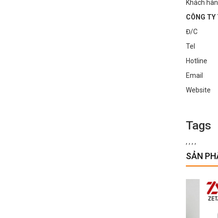
Khách hàn
CÔNG TY 
Đ/C : Số
Tel : 0
Hotline
Email :
Websi
Tags
,
,
,
,
SẢN PH