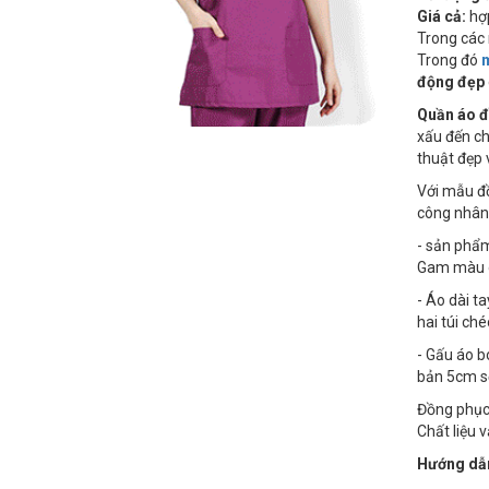
Giá cả:
hợp
Trong các 
Trong đó
động đẹp
Quần áo đ
xấu đến ch
thuật đẹp 
Với mẫu đồ
công nhân 
- sản ph
Gam màu gh
- Áo dài t
hai túi ché
- Gấu áo b
bản 5cm s
Đồng phục 
Chất liệu 
Hướng dẫn