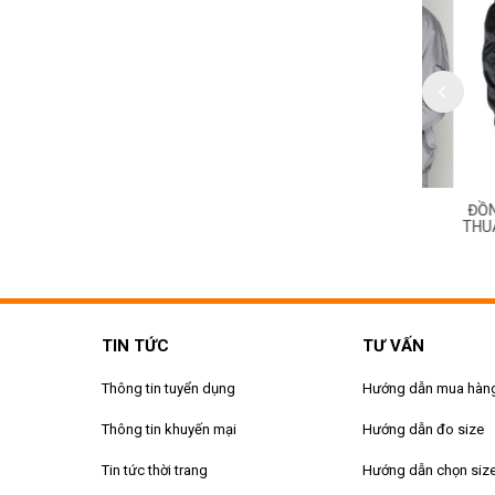
HỤC CÔNG NHÂN KỸ
ĐỒNG PHỤC CÔNG NHÂN KỸ
ĐỒNG PH
MS 169
THUẬT MS 168
THUẬT M
TIN TỨC
TƯ VẤN
Thông tin tuyển dụng
Hướng dẫn mua hàn
Thông tin khuyến mại
Hướng dẫn đo size
Tin tức thời trang
Hướng dẫn chọn siz