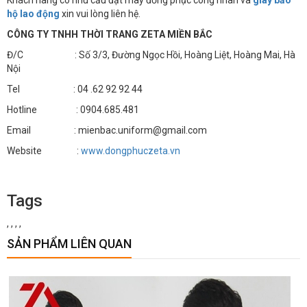
Khách hàng có nhu cầu đặt may đồng phục công nhân và
giày bảo
hộ lao động
xin vui lòng liên hệ.
CÔNG TY TNHH THỜI TRANG ZETA MIỀN BẮC
Đ/C : Số 3/3, Đường Ngọc Hồi, Hoàng Liệt, Hoàng Mai, Hà
Nội
Tel : 04 .62 92 92 44
Hotline : 0904.685.481
Email : mienbac.uniform@gmail.com
Website :
www.dongphuczeta.vn
Tags
,
,
,
,
SẢN PHẨM LIÊN QUAN