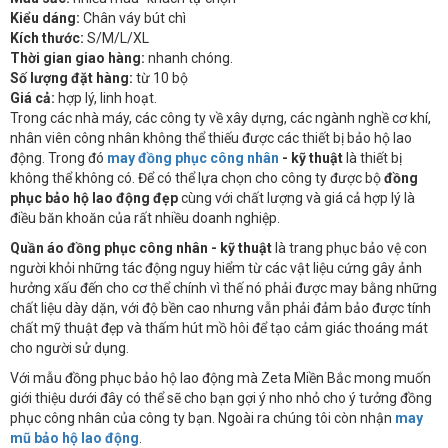
Kiểu dáng:
Chân váy bút chì
Kích thước:
S/M/L/XL
Thời gian giao hàng:
nhanh chóng.
Số lượng đặt hàng:
từ 10 bộ
Giá cả:
hợp lý, linh hoạt.
Trong các nhà máy, các công ty về xây dựng, các ngành nghề cơ khí,
nhân viên công nhân không thể thiếu được các thiết bị bảo hộ lao
động. Trong đó
may đồng phục công nhân
- kỹ thuật
là thiết bị
không thể không có. Để có thể lựa chọn cho công ty được bộ
đồng
phục bảo hộ lao động đẹp
cùng với chất lượng và giá cả hợp lý là
điều băn khoăn của rất nhiều doanh nghiệp.
Quần áo đồng phục công nhân - kỹ thuật
là trang phục bảo vệ con
người khỏi những tác động nguy hiểm từ các vật liệu cứng gây ảnh
hưởng xấu đến cho cơ thể chính vì thế nó phải được may bằng những
chất liệu dày dặn, với độ bền cao nhưng vẫn phải đảm bảo được tính
chất mỹ thuật đẹp và thấm hút mồ hôi để tạo cảm giác thoáng mát
cho người sử dụng.
Với mẫu đồng phục bảo hộ lao động mà Zeta Miền Bắc mong muốn
giới thiệu dưới đây có thể sẽ cho bạn gợi ý nho nhỏ cho ý tưởng đồng
phục công nhân của công ty bạn. Ngoài ra chúng tôi còn nhận
may
mũ bảo hộ lao động
.