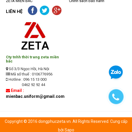
ZETA MIỀN BẮC
Chính sách bảo hành
LIÊN HỆ
Cty tnhh thời trang zeta miền
bắc
Số 3/3 Ngọc Hồi, Hà Nội
Mã số thuế : 0106776956
Hotline : 096 15 13 000
0462 92 92 44
Email :
mienbac.uniform@gmail.com
Copyright © 2016 dongphuczeta.vn. All Rights Reserved. Cung cấp
bởi Sapo