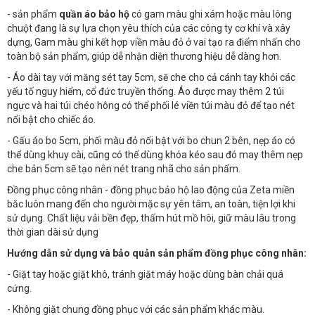
- sản phẩm
quần áo bảo hộ
có gam màu ghi xám hoặc màu lông
chuột đang là sự lựa chọn yêu thích của các công ty cơ khí và xây
dựng, Gam màu ghi kết hợp viền màu đỏ ở vai tạo ra điểm nhấn cho
toàn bộ sản phẩm, giúp dễ nhận diện thương hiệu dễ dàng hơn.
- Áo dài tay với măng sét tay 5cm, sẽ che cho cả cánh tay khỏi các
yếu tố nguy hiểm, cổ đức truyền thống. Áo được may thêm 2 túi
ngực và hai túi chéo hông có thể phối lé viền túi màu đỏ để tạo nét
nổi bật cho chiếc áo.
- Gấu áo bo 5cm, phối màu đỏ nổi bật với bo chun 2 bên, nẹp áo có
thể dùng khuy cài, cũng có thể dùng khóa kéo sau đó may thêm nẹp
che bản 5cm sẽ tạo nên nét trang nhã cho sản phẩm.
Đồng phục công nhân - đồng phục bảo hộ lao động của Zeta miền
bắc luôn mang đến cho người mặc sự yên tâm, an toàn, tiện lợi khi
sử dụng. Chất liệu vải bền đẹp, thấm hút mồ hôi, giữ màu lâu trong
thời gian dài sử dụng
Hướng dẫn sử dụng và bảo quản sản phẩm đồng phục công nhân:
- Giặt tay hoặc giặt khô, tránh giặt máy hoặc dùng bàn chải quá
cứng.
- Không giặt chung đồng phục với các sản phẩm khác màu.